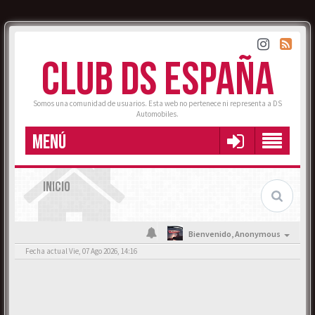
CLUB DS ESPAÑA
Somos una comunidad de usuarios. Esta web no pertenece ni representa a DS
Automobiles.
MENÚ
INICIO
Bienvenido,
Anonymous
Fecha actual Vie, 07 Ago 2026, 14:16