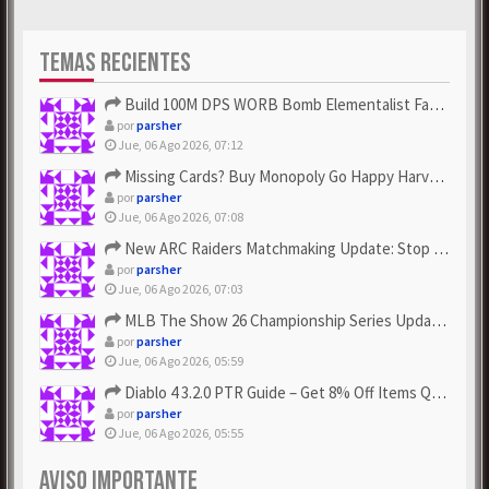
TEMAS RECIENTES
Build 100M DPS WORB Bomb Elementalist Fast - Grab POE Curren...
por
parsher
Jue, 06 Ago 2026, 07:12
Missing Cards? Buy Monopoly Go Happy Harvest with Looney Tun...
por
parsher
Jue, 06 Ago 2026, 07:08
New ARC Raiders Matchmaking Update: Stop Failed - Grab Bluep...
por
parsher
Jue, 06 Ago 2026, 07:03
MLB The Show 26 Championship Series Update! Get Cheap & ...
por
parsher
Jue, 06 Ago 2026, 05:59
Diablo 4 3.2.0 PTR Guide – Get 8% Off Items Quickly to Test ...
por
parsher
Jue, 06 Ago 2026, 05:55
AVISO IMPORTANTE