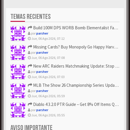
TEMAS RECIENTES
Build 100M DPS WORB Bomb Elementalist Fast - Grab POE Curren...
por
parsher
Jue, 06 Ago 2026, 07:12
Missing Cards? Buy Monopoly Go Happy Harvest with Looney Tun...
por
parsher
Jue, 06 Ago 2026, 07:08
New ARC Raiders Matchmaking Update: Stop Failed - Grab Bluep...
por
parsher
Jue, 06 Ago 2026, 07:03
MLB The Show 26 Championship Series Update! Get Cheap & ...
por
parsher
Jue, 06 Ago 2026, 05:59
Diablo 4 3.2.0 PTR Guide – Get 8% Off Items Quickly to Test ...
por
parsher
Jue, 06 Ago 2026, 05:55
AVISO IMPORTANTE