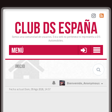
CLUB DS ESPAÑA
Somos una comunidad de usuarios. Esta web no pertenece ni representa a DS
Automobiles.
MENÚ
INICIO
Bienvenido,
Anonymous
Fecha actual Dom, 09 Ago 2026, 14:57