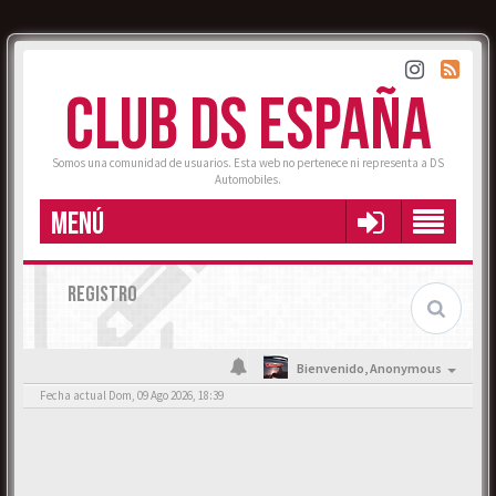
CLUB DS ESPAÑA
Somos una comunidad de usuarios. Esta web no pertenece ni representa a DS
Automobiles.
MENÚ
REGISTRO
Bienvenido,
Anonymous
Fecha actual Dom, 09 Ago 2026, 18:39