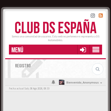
CLUB DS ESPAÑA
Somos una comunidad de usuarios. Esta web no pertenece ni representa a DS
Automobiles.
MENÚ
REGISTRO
Bienvenido,
Anonymous
Fecha actual Sab, 08 Ago 2026, 08:33