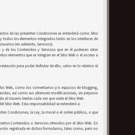
efectos de las presentes Condiciones se entenderá como Sitio
y todos los elementos integrados tanto en los interfaces de
suarios (en adelante, Servicios).
b y de los Contenidos y Servicios que en él pudieran estar
tos elementos que se integran en el Sitio Web o el acceso a
estación para poder disfrutar de ello, salvo en lo relativo al
l Sitio Web, como los comentarios y/o espacios de blogging,
ecidas, así como sus ulteriores modificaciones, sin perjuicio
 al Usuario leerlas cada vez que visite el Sitio Web.
el Sitio Web. Esta responsabilidad se extenderá a:
entes Condiciones, la Ley, la moral o el orden público, o que
iertos Contenidos o Servicios ofrecidos por el Sitio Web. En
ación registrada en dichos formularios, tales como, pero no