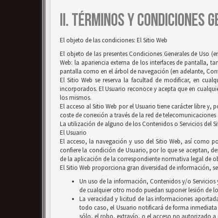
II. TÉRMINOS Y CONDICIONES 
El objeto de las condiciones: El Sitio Web
El objeto de las presentes Condiciones Generales de Uso (en
Web: la apariencia externa de los interfaces de pantalla, 
pantalla como en el árbol de navegación (en adelante, Conten
El Sitio Web se reserva la facultad de modificar, en cual
incorporados. El Usuario reconoce y acepta que en cualquie
los mismos.
El acceso al Sitio Web por el Usuario tiene carácter libre y,
coste de conexión a través de la red de telecomunicaciones
La utilización de alguno de los Contenidos o Servicios del S
El Usuario
El acceso, la navegación y uso del Sitio Web, así como por
confiere la condición de Usuario, por lo que se aceptan, des
de la aplicación de la correspondiente normativa legal de ob
El Sitio Web proporciona gran diversidad de información, ser
Un uso de la información, Contenidos y/o Servicios y
de cualquier otro modo puedan suponer lesión de lo
La veracidad y licitud de las informaciones aportada
todo caso, el Usuario notificará de forma inmediata
sólo, el robo, extravío, o el acceso no autorizado a