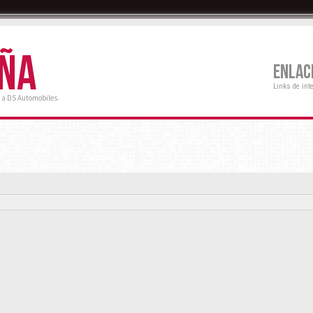
AÑA
ENLAC
Links de int
 a DS Automobiles.