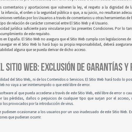
os comentarios y aportaciones que vulneren la ley, el respeto a la dignidad de 
a infancia, el orden o la seguridad pública o que, a su juicio, no resultaran adec
opiniones vertidas por los Usuarios a través de comentarios u otras herramientas de
po de relación de carácter comercial entre El Sitio Web y el Usuario.
idad jurídica suficiente para vincularse por las presentes Condiciones. Por lo tan
incumplimiento de este requisito.
es en España. El Sitio Web no asegura que el Sitio Web cumpla con legislaciones de o
navegar en el Sitio Web lo hará bajo su propia responsabilidad, deberá asegurar
sabilidad alguna que se pueda derivar de dicho acceso.
 EL SITIO WEB: EXCLUSIÓN DE GARANTÍAS Y
tilidad del Sitio Web, ni de los Contenidos o Servicios. El Sitio Web hará todo lo p
Web no vaya a ser ininterrumpido o que esté libre de error.
ftware al que pueda accederse a través de este Sitio Web, esté libre de error o ca
r las pérdidas, daños o perjuicios de cualquier tipo que surjan por el acceso,
o los provocados por la introducción de virus.
 pudiesen ocasionarse a los usuarios por un uso inadecuado de este Sitio Web. E
iones que pudieran ocurrir.