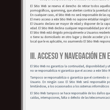
El Sitio Web se reserva el derecho de retirar todos aquell
pornográficos, spamming, que atenten contra la juventud o l
En cualquier caso, el Sitio Web no será responsable de las 
El mero acceso a este Sitio Web no supone entablar ningún ti
El Usuario declara ser mayor de edad y disponer de la capac
edad. El Sitio Web declina cualquier responsabilidad por el 
El Sitio Web está dirigido principalmente a Usuarios resident
o tiene su domiciliado en otro lugar y decide acceder y/o 
local que le es aplicable, no asumiendo El Sitio Web respon
III. ACCESO Y NAVEGACIÓN EN
El Sitio Web no garantiza la continuidad, disponibilidad y u
no se responsabiliza ni garantiza que el acceso a este Sitio 
Tampoco se responsabiliza o garantiza que el contenido o so
Usuario. En ningún caso El Sitio Web será responsable po
limitándose, a los ocasionados a los sistemas informáticos 
El Sitio Web tampoco se hace responsable de los daños que
caídas, interrupciones, falta o defecto de las telecomunicac