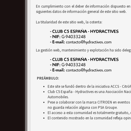
En cumplimiento con el deber de información dispuesto en la
siguientes datos de información general de este sitio web.
La titularidad de este sitio web, la ostenta:
La gestión web, mantenimiento y explotación ha sido deleg
PREÁMBULO:
Este site se fundó dentro de la iniciativa ACCS - Cit
Club C5 España - Hydractives es una Asociación Nacio
Automobiles.
Pese a colaborar con la marca CITROEN en eventos c
no guarda relación alguna con PSA Groupe.
El acceso a esta comunidad es totalmente gratuito, 
El contenido mostrado en la comunidad refleja opini