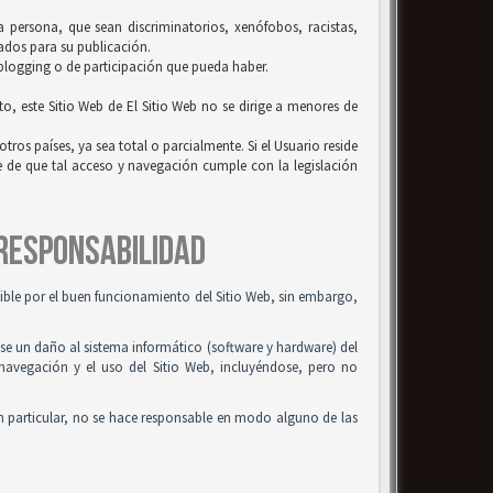
la persona, que sean discriminatorios, xenófobos, racistas,
uados para su publicación.
 blogging o de participación que pueda haber.
to, este Sitio Web de El Sitio Web no se dirige a menores de
tros países, ya sea total o parcialmente. Si el Usuario reside
se de que tal acceso y navegación cumple con la legislación
 RESPONSABILIDAD
osible por el buen funcionamiento del Sitio Web, sin embargo,
use un daño al sistema informático (software y hardware) del
 navegación y el uso del Sitio Web, incluyéndose, pero no
n particular, no se hace responsable en modo alguno de las