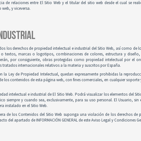
ia de relaciones entre El Sitio Web y el titular del sitio web desde el cual se re
o web, y viceversa.
INDUSTRIAL
odos los derechos de propiedad intelectual e industrial del Sitio Web, así como de
 o textos, marcas o logotipos, combinaciones de colores, estructura y diseño
Serán, por consiguiente, obras protegidas como propiedad intelectual por el ord
ratados internacionales relativos a la materia y suscritos por España.
en la Ley de Propiedad Intelectual, quedan expresamente prohibidas la reproducci
e los contenidos de esta página web, con fines comerciales, en cualquier soporte y
ad intelectual e industrial de El Sitio Web. Podrá visualizar los elementos del Sit
ico siempre y cuando sea, exclusivamente, para su uso personal. El Usuario, sin
ra instalado en el Sitio Web.
iera de los Contenidos del Sitio Web suponga una violación de los derechos de p
ntacto del apartado de INFORMACIÓN GENERAL de este Aviso Legal y Condiciones Ge