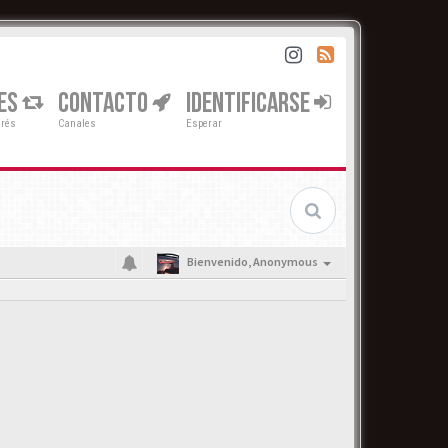
ES
CONTACTO
IDENTIFICARSE
erés
Canales
Esperar
Bienvenido,
Anonymous