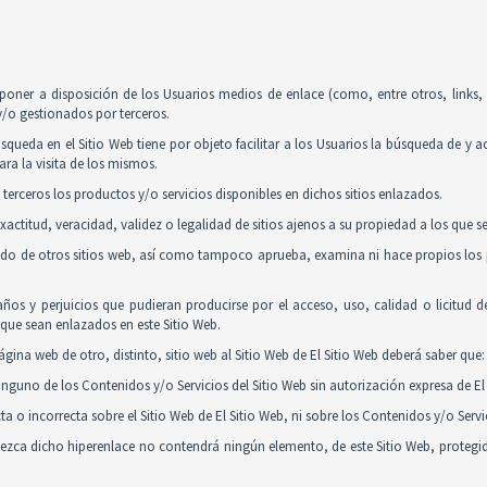
poner a disposición de los Usuarios medios de enlace (como, entre otros, links
y/o gestionados por terceros.
squeda en el Sitio Web tiene por objeto facilitar a los Usuarios la búsqueda de y 
ra la visita de los mismos.
 terceros los productos y/o servicios disponibles en dichos sitios enlazados.
actitud, veracidad, validez o legalidad de sitios ajenos a su propiedad a los que 
nido de otros sitios web, así como tampoco aprueba, examina ni hace propios los p
ños y perjuicios que pudieran producirse por el acceso, uso, calidad o licitud 
y que sean enlazados en este Sitio Web.
gina web de otro, distinto, sitio web al Sitio Web de El Sitio Web deberá saber que:
guno de los Contenidos y/o Servicios del Sitio Web sin autorización expresa de El 
 o incorrecta sobre el Sitio Web de El Sitio Web, ni sobre los Contenidos y/o Serv
tablezca dicho hiperenlace no contendrá ningún elemento, de este Sitio Web, proteg