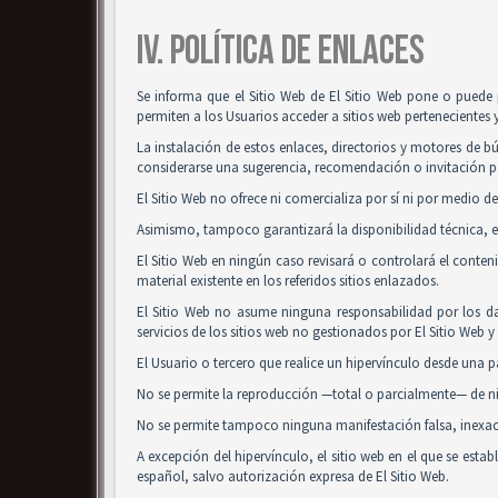
IV. POLÍTICA DE ENLACES
Se informa que el Sitio Web de El Sitio Web pone o puede 
permiten a los Usuarios acceder a sitios web pertenecientes 
La instalación de estos enlaces, directorios y motores de bú
considerarse una sugerencia, recomendación o invitación pa
El Sitio Web no ofrece ni comercializa por sí ni por medio de
Asimismo, tampoco garantizará la disponibilidad técnica, ex
El Sitio Web en ningún caso revisará o controlará el conte
material existente en los referidos sitios enlazados.
El Sitio Web no asume ninguna responsabilidad por los da
servicios de los sitios web no gestionados por El Sitio Web 
El Usuario o tercero que realice un hipervínculo desde una pá
No se permite la reproducción —total o parcialmente— de nin
No se permite tampoco ninguna manifestación falsa, inexacta
A excepción del hipervínculo, el sitio web en el que se es
español, salvo autorización expresa de El Sitio Web.