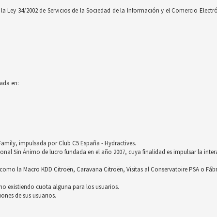
 Ley 34/2002 de Servicios de la Sociedad de la Información y el Comercio Electróni
ada en:
röFamily, impulsada por Club C5 España - Hydractives.
nal Sin Ánimo de lucro fundada en el año 2007, cuya finalidad es impulsar la inter
omo la Macro KDD Citroën, Caravana Citroën, Visitas al Conservatoire PSA o Fáb
no existiendo cuota alguna para los usuarios.
ones de sus usuarios.