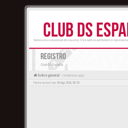
CLUB DS ESP
Somos una comunidad de usuarios. Esta web no pertenece ni representa
REGISTRO
Club DS España
Índice general
« Usted esta aquí
Fecha actual Jue, 06 Ago 2026, 08:30