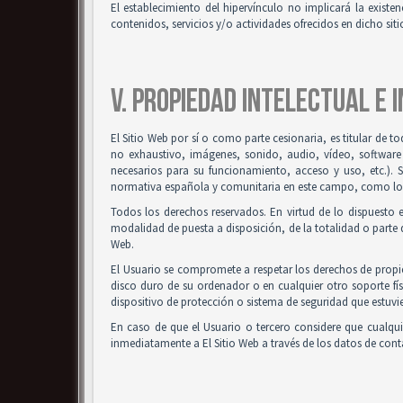
El establecimiento del hipervínculo no implicará la existenc
contenidos, servicios y/o actividades ofrecidos en dicho siti
V. PROPIEDAD INTELECTUAL E 
El Sitio Web por sí o como parte cesionaria, es titular de t
no exhaustivo, imágenes, sonido, audio, vídeo, software
necesarios para su funcionamiento, acceso y uso, etc.). 
normativa española y comunitaria en este campo, como los t
Todos los derechos reservados. En virtud de lo dispuesto 
modalidad de puesta a disposición, de la totalidad o parte d
Web.
El Usuario se compromete a respetar los derechos de propied
disco duro de su ordenador o en cualquier otro soporte fís
dispositivo de protección o sistema de seguridad que estuvie
En caso de que el Usuario o tercero considere que cualqu
inmediatamente a El Sitio Web a través de los datos de co