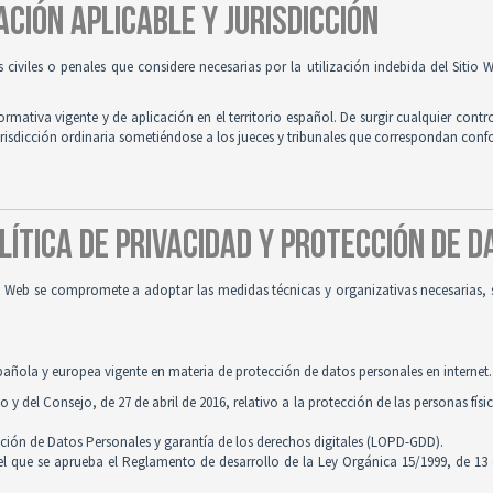
ACIÓN APLICABLE Y JURISDICCIÓN
es civiles o penales que considere necesarias por la utilización indebida del Siti
normativa vigente y de aplicación en el territorio español. De surgir cualquier contr
jurisdicción ordinaria sometiéndose a los jueces y tribunales que correspondan con
OLÍTICA DE PRIVACIDAD Y PROTECCIÓN DE 
tio Web se compromete a adoptar las medidas técnicas y organizativas necesarias, 
pañola y europea vigente en materia de protección de datos personales en internet.
 del Consejo, de 27 de abril de 2016, relativo a la protección de las personas físi
cción de Datos Personales y garantía de los derechos digitales (LOPD-GDD).
 el que se aprueba el Reglamento de desarrollo de la Ley Orgánica 15/1999, de 13