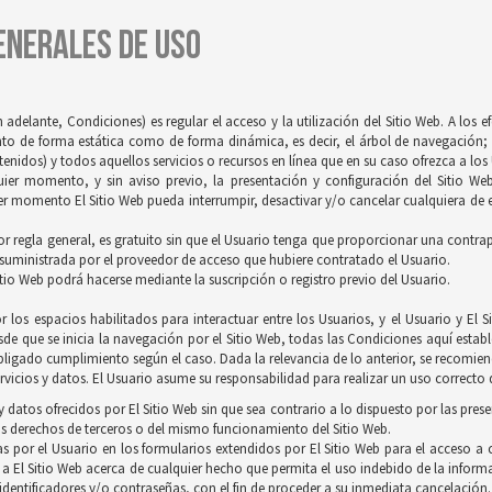
GENERALES DE USO
 adelante, Condiciones) es regular el acceso y la utilización del Sitio Web. A los 
tanto de forma estática como de forma dinámica, es decir, el árbol de navegación; 
idos) y todos aquellos servicios o recursos en línea que en su caso ofrezca a los U
quier momento, y sin aviso previo, la presentación y configuración del Sitio We
r momento El Sitio Web pueda interrumpir, desactivar y/o cancelar cualquiera de es
 por regla general, es gratuito sin que el Usuario tenga que proporcionar una contrapr
 suministrada por el proveedor de acceso que hubiere contratado el Usuario.
itio Web podrá hacerse mediante la suscripción o registro previo del Usuario.
 los espacios habilitados para interactuar entre los Usuarios, y el Usuario y E
de que se inicia la navegación por el Sitio Web, todas las Condiciones aquí establ
ligado cumplimiento según el caso. Dada la relevancia de lo anterior, se recomienda
vicios y datos. El Usuario asume su responsabilidad para realizar un uso correcto d
 datos ofrecidos por El Sitio Web sin que sea contrario a lo dispuesto por las pres
s derechos de terceros o del mismo funcionamiento del Sitio Web.
s por el Usuario en los formularios extendidos por El Sitio Web para el acceso a c
 a El Sitio Web acerca de cualquier hecho que permita el uso indebido de la inform
 identificadores y/o contraseñas, con el fin de proceder a su inmediata cancelación.