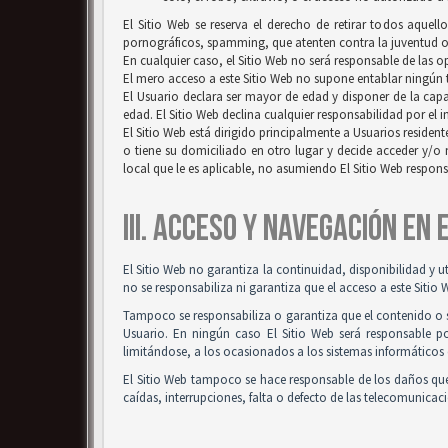
El Sitio Web se reserva el derecho de retirar todos aquell
pornográficos, spamming, que atenten contra la juventud o l
En cualquier caso, el Sitio Web no será responsable de las 
El mero acceso a este Sitio Web no supone entablar ningún ti
El Usuario declara ser mayor de edad y disponer de la capac
edad. El Sitio Web declina cualquier responsabilidad por el 
El Sitio Web está dirigido principalmente a Usuarios resident
o tiene su domiciliado en otro lugar y decide acceder y/o 
local que le es aplicable, no asumiendo El Sitio Web respon
III. ACCESO Y NAVEGACIÓN EN
El Sitio Web no garantiza la continuidad, disponibilidad y u
no se responsabiliza ni garantiza que el acceso a este Sitio 
Tampoco se responsabiliza o garantiza que el contenido o so
Usuario. En ningún caso El Sitio Web será responsable po
limitándose, a los ocasionados a los sistemas informáticos 
El Sitio Web tampoco se hace responsable de los daños que
caídas, interrupciones, falta o defecto de las telecomunicac