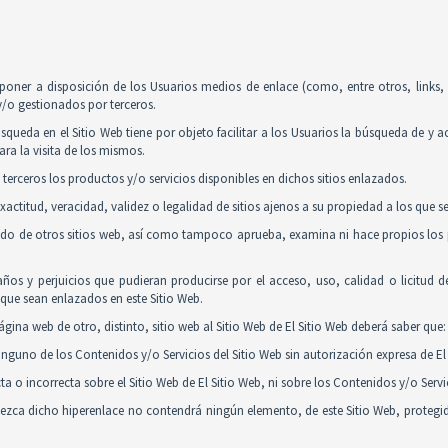
poner a disposición de los Usuarios medios de enlace (como, entre otros, links
y/o gestionados por terceros.
squeda en el Sitio Web tiene por objeto facilitar a los Usuarios la búsqueda de y 
ra la visita de los mismos.
 terceros los productos y/o servicios disponibles en dichos sitios enlazados.
actitud, veracidad, validez o legalidad de sitios ajenos a su propiedad a los que 
nido de otros sitios web, así como tampoco aprueba, examina ni hace propios los p
ños y perjuicios que pudieran producirse por el acceso, uso, calidad o licitud 
y que sean enlazados en este Sitio Web.
gina web de otro, distinto, sitio web al Sitio Web de El Sitio Web deberá saber que:
guno de los Contenidos y/o Servicios del Sitio Web sin autorización expresa de El 
 o incorrecta sobre el Sitio Web de El Sitio Web, ni sobre los Contenidos y/o Serv
tablezca dicho hiperenlace no contendrá ningún elemento, de este Sitio Web, proteg