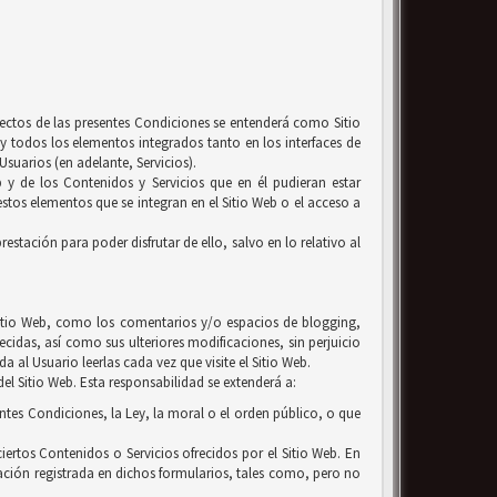
efectos de las presentes Condiciones se entenderá como Sitio
y todos los elementos integrados tanto en los interfaces de
suarios (en adelante, Servicios).
b y de los Contenidos y Servicios que en él pudieran estar
tos elementos que se integran en el Sitio Web o el acceso a
estación para poder disfrutar de ello, salvo en lo relativo al
l Sitio Web, como los comentarios y/o espacios de blogging,
ecidas, así como sus ulteriores modificaciones, sin perjuicio
 al Usuario leerlas cada vez que visite el Sitio Web.
el Sitio Web. Esta responsabilidad se extenderá a:
entes Condiciones, la Ley, la moral o el orden público, o que
iertos Contenidos o Servicios ofrecidos por el Sitio Web. En
ación registrada en dichos formularios, tales como, pero no