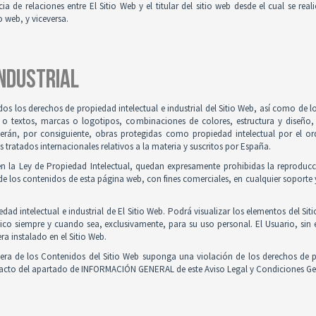
ia de relaciones entre El Sitio Web y el titular del sitio web desde el cual se re
o web, y viceversa.
INDUSTRIAL
odos los derechos de propiedad intelectual e industrial del Sitio Web, así como de
 o textos, marcas o logotipos, combinaciones de colores, estructura y diseño
Serán, por consiguiente, obras protegidas como propiedad intelectual por el ord
ratados internacionales relativos a la materia y suscritos por España.
en la Ley de Propiedad Intelectual, quedan expresamente prohibidas la reproducci
e los contenidos de esta página web, con fines comerciales, en cualquier soporte y
ad intelectual e industrial de El Sitio Web. Podrá visualizar los elementos del Sit
ico siempre y cuando sea, exclusivamente, para su uso personal. El Usuario, sin
ra instalado en el Sitio Web.
iera de los Contenidos del Sitio Web suponga una violación de los derechos de p
ntacto del apartado de INFORMACIÓN GENERAL de este Aviso Legal y Condiciones Ge