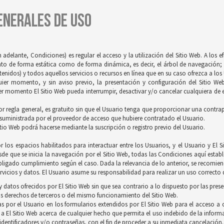
GENERALES DE USO
 adelante, Condiciones) es regular el acceso y la utilización del Sitio Web. A los 
tanto de forma estática como de forma dinámica, es decir, el árbol de navegación; 
idos) y todos aquellos servicios o recursos en línea que en su caso ofrezca a los U
quier momento, y sin aviso previo, la presentación y configuración del Sitio We
r momento El Sitio Web pueda interrumpir, desactivar y/o cancelar cualquiera de es
 por regla general, es gratuito sin que el Usuario tenga que proporcionar una contrapr
 suministrada por el proveedor de acceso que hubiere contratado el Usuario.
itio Web podrá hacerse mediante la suscripción o registro previo del Usuario.
 los espacios habilitados para interactuar entre los Usuarios, y el Usuario y E
de que se inicia la navegación por el Sitio Web, todas las Condiciones aquí establ
ligado cumplimiento según el caso. Dada la relevancia de lo anterior, se recomienda
vicios y datos. El Usuario asume su responsabilidad para realizar un uso correcto d
 datos ofrecidos por El Sitio Web sin que sea contrario a lo dispuesto por las pres
s derechos de terceros o del mismo funcionamiento del Sitio Web.
s por el Usuario en los formularios extendidos por El Sitio Web para el acceso a c
 a El Sitio Web acerca de cualquier hecho que permita el uso indebido de la inform
 identificadores y/o contraseñas, con el fin de proceder a su inmediata cancelación.