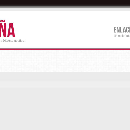
AÑA
ENLAC
Links de int
 a DS Automobiles.