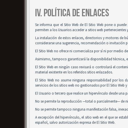
IV. POLÍTICA DE ENLACES
Se informa que el Sitio Web de El Sitio Web pone o puede 
permiten a los Usuarios acceder a sitios web pertenecientes 
La instalación de estos enlaces, directorios y motores de bú
considerarse una sugerencia, recomendación o invitación pa
El Sitio Web no ofrece ni comercializa por sí ni por medio de
Asimismo, tampoco garantizará la disponibilidad técnica, ex
El Sitio Web en ningún caso revisará o controlará el conte
material existente en los referidos sitios enlazados.
El Sitio Web no asume ninguna responsabilidad por los da
servicios de los sitios web no gestionados por El Sitio Web 
El Usuario o tercero que realice un hipervínculo desde una pá
No se permite la reproducción —total o parcialmente— de nin
No se permite tampoco ninguna manifestación falsa, inexacta
A excepción del hipervínculo, el sitio web en el que se es
español, salvo autorización expresa de El Sitio Web.