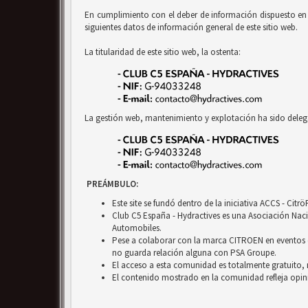
En cumplimiento con el deber de información dispuesto en la
siguientes datos de información general de este sitio web.
La titularidad de este sitio web, la ostenta:
La gestión web, mantenimiento y explotación ha sido deleg
PREÁMBULO:
Este site se fundó dentro de la iniciativa ACCS - Cit
Club C5 España - Hydractives es una Asociación Nacio
Automobiles.
Pese a colaborar con la marca CITROEN en eventos c
no guarda relación alguna con PSA Groupe.
El acceso a esta comunidad es totalmente gratuito, 
El contenido mostrado en la comunidad refleja opini