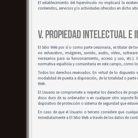
El establecimiento del hipervínculo no implicará la existenc
contenidos, servicios y/o actividades ofrecidos en dicho siti
V. PROPIEDAD INTELECTUAL E 
El Sitio Web por sí o como parte cesionaria, es titular de t
no exhaustivo, imágenes, sonido, audio, vídeo, software
necesarios para su funcionamiento, acceso y uso, etc.). 
normativa española y comunitaria en este campo, como los t
Todos los derechos reservados. En virtud de lo dispuesto 
modalidad de puesta a disposición, de la totalidad o parte d
Web.
El Usuario se compromete a respetar los derechos de propied
disco duro de su ordenador o en cualquier otro soporte fís
dispositivo de protección o sistema de seguridad que estuvie
En caso de que el Usuario o tercero considere que cualqu
inmediatamente a El Sitio Web a través de los datos de co