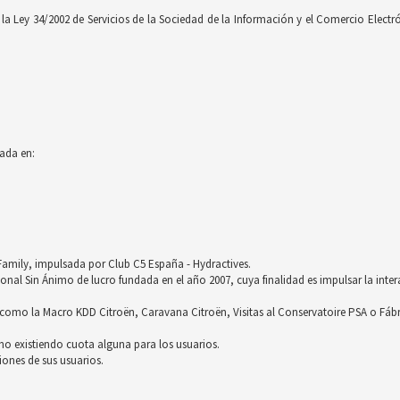
 Ley 34/2002 de Servicios de la Sociedad de la Información y el Comercio Electróni
ada en:
röFamily, impulsada por Club C5 España - Hydractives.
nal Sin Ánimo de lucro fundada en el año 2007, cuya finalidad es impulsar la inter
omo la Macro KDD Citroën, Caravana Citroën, Visitas al Conservatoire PSA o Fáb
no existiendo cuota alguna para los usuarios.
ones de sus usuarios.