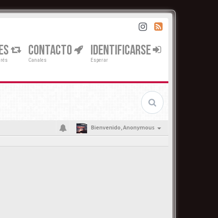
ES
CONTACTO
IDENTIFICARSE
erés
Canales
Esperar
Bienvenido,
Anonymous