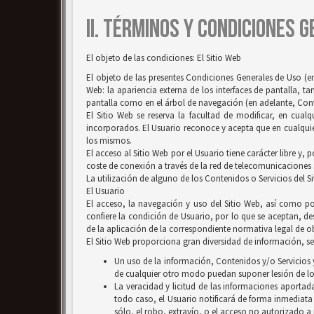
II. TÉRMINOS Y CONDICIONES 
El objeto de las condiciones: El Sitio Web
El objeto de las presentes Condiciones Generales de Uso (en
Web: la apariencia externa de los interfaces de pantalla, 
pantalla como en el árbol de navegación (en adelante, Conten
El Sitio Web se reserva la facultad de modificar, en cual
incorporados. El Usuario reconoce y acepta que en cualquie
los mismos.
El acceso al Sitio Web por el Usuario tiene carácter libre y,
coste de conexión a través de la red de telecomunicaciones
La utilización de alguno de los Contenidos o Servicios del S
El Usuario
El acceso, la navegación y uso del Sitio Web, así como por
confiere la condición de Usuario, por lo que se aceptan, des
de la aplicación de la correspondiente normativa legal de ob
El Sitio Web proporciona gran diversidad de información, ser
Un uso de la información, Contenidos y/o Servicios y
de cualquier otro modo puedan suponer lesión de lo
La veracidad y licitud de las informaciones aportada
todo caso, el Usuario notificará de forma inmediata
sólo, el robo, extravío, o el acceso no autorizado a