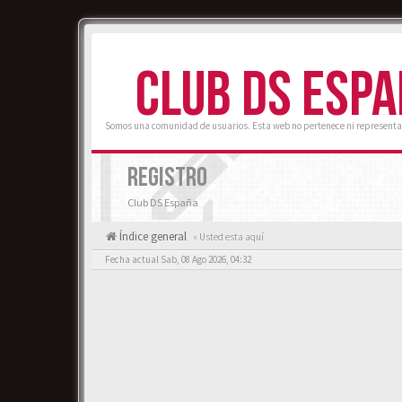
CLUB DS ESP
Somos una comunidad de usuarios. Esta web no pertenece ni representa
REGISTRO
Club DS España
Índice general
« Usted esta aquí
Fecha actual Sab, 08 Ago 2026, 04:32