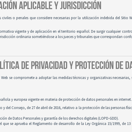
ACIÓN APLICABLE Y JURISDICCIÓN
es civiles o penales que considere necesarias por la utilización indebida del Siti
normativa vigente y de aplicación en el territorio español. De surgir cualquier contr
jurisdicción ordinaria sometiéndose a los jueces y tribunales que correspondan con
OLÍTICA DE PRIVACIDAD Y PROTECCIÓN DE 
tio Web se compromete a adoptar las medidas técnicas y organizativas necesarias, 
pañola y europea vigente en materia de protección de datos personales en internet.
 del Consejo, de 27 de abril de 2016, relativo a la protección de las personas físi
cción de Datos Personales y garantía de los derechos digitales (LOPD-GDD).
 el que se aprueba el Reglamento de desarrollo de la Ley Orgánica 15/1999, de 13