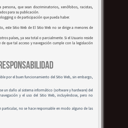
la persona, que sean discriminatorios, xenófobos, racistas,
uados para su publicación.
 blogging o de participación que pueda haber.
to, este Sitio Web de El Sitio Web no se dirige a menores de
tros países, ya sea total o parcialmente. Si el Usuario reside
se de que tal acceso y navegación cumple con la legislación
 RESPONSABILIDAD
osible por el buen funcionamiento del Sitio Web, sin embargo,
use un daño al sistema informático (software y hardware) del
 navegación y el uso del Sitio Web, incluyéndose, pero no
n particular, no se hace responsable en modo alguno de las