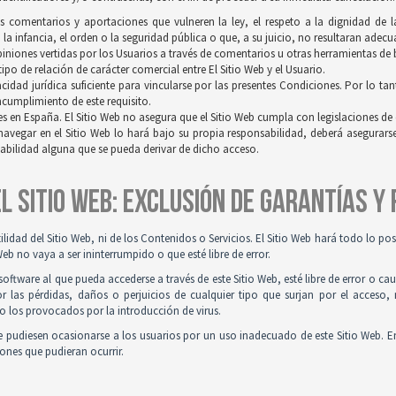
os comentarios y aportaciones que vulneren la ley, el respeto a la dignidad de 
a infancia, el orden o la seguridad pública o que, a su juicio, no resultaran adec
opiniones vertidas por los Usuarios a través de comentarios u otras herramientas de
po de relación de carácter comercial entre El Sitio Web y el Usuario.
idad jurídica suficiente para vincularse por las presentes Condiciones. Por lo tan
incumplimiento de este requisito.
es en España. El Sitio Web no asegura que el Sitio Web cumpla con legislaciones de o
navegar en el Sitio Web lo hará bajo su propia responsabilidad, deberá asegurar
sabilidad alguna que se pueda derivar de dicho acceso.
 EL SITIO WEB: EXCLUSIÓN DE GARANTÍAS Y
tilidad del Sitio Web, ni de los Contenidos o Servicios. El Sitio Web hará todo lo p
Web no vaya a ser ininterrumpido o que esté libre de error.
ftware al que pueda accederse a través de este Sitio Web, esté libre de error o ca
r las pérdidas, daños o perjuicios de cualquier tipo que surjan por el acceso,
o los provocados por la introducción de virus.
 pudiesen ocasionarse a los usuarios por un uso inadecuado de este Sitio Web. E
iones que pudieran ocurrir.