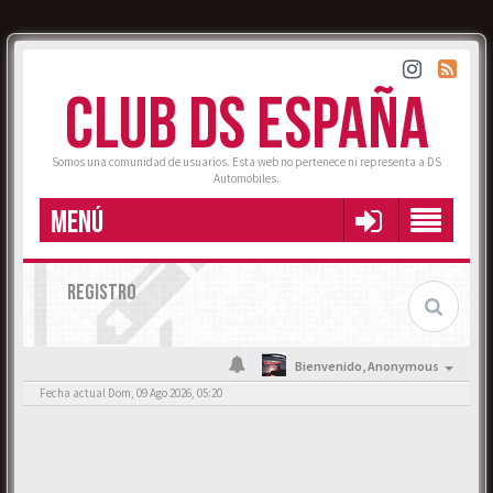
CLUB DS ESPAÑA
Somos una comunidad de usuarios. Esta web no pertenece ni representa a DS
Automobiles.
MENÚ
REGISTRO
Bienvenido,
Anonymous
Fecha actual Dom, 09 Ago 2026, 05:20