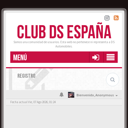
CLUB DS ESPAÑA
Somos una comunidad de usuarios. Esta web no pertenece ni representa a DS
Automobiles.
MENÚ
REGISTRO
Bienvenido,
Anonymous
Fecha actual Vie, 07 Ago 2026, 01:24