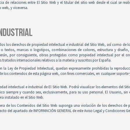
ia de relaciones entre El Sitio Web y el titular del sitio web desde el cual se re
o web, y viceversa.
INDUSTRIAL
odos los derechos de propiedad intelectual e industrial del Sitio Web, así como de
 o textos, marcas o logotipos, combinaciones de colores, estructura y diseño
Serán, por consiguiente, obras protegidas como propiedad intelectual por el ord
ratados internacionales relativos a la materia y suscritos por España.
en la Ley de Propiedad Intelectual, quedan expresamente prohibidas la reproducci
e los contenidos de esta página web, con fines comerciales, en cualquier soporte y
ad intelectual e industrial de El Sitio Web. Podrá visualizar los elementos del Sit
ico siempre y cuando sea, exclusivamente, para su uso personal. El Usuario, sin
ra instalado en el Sitio Web.
iera de los Contenidos del Sitio Web suponga una violación de los derechos de p
ntacto del apartado de INFORMACIÓN GENERAL de este Aviso Legal y Condiciones Ge