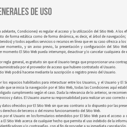
GENERALES DE USO
 adelante, Condiciones) es regular el acceso y la utilización del Sitio Web. A los 
tanto de forma estática como de forma dinámica, es decir, el árbol de navegación; 
idos) y todos aquellos servicios o recursos en línea que en su caso ofrezca a los U
quier momento, y sin aviso previo, la presentación y configuración del Sitio We
r momento El Sitio Web pueda interrumpir, desactivar y/o cancelar cualquiera de es
 por regla general, es gratuito sin que el Usuario tenga que proporcionar una contrapr
 suministrada por el proveedor de acceso que hubiere contratado el Usuario.
itio Web podrá hacerse mediante la suscripción o registro previo del Usuario.
 los espacios habilitados para interactuar entre los Usuarios, y el Usuario y E
de que se inicia la navegación por el Sitio Web, todas las Condiciones aquí establ
ligado cumplimiento según el caso. Dada la relevancia de lo anterior, se recomienda
vicios y datos. El Usuario asume su responsabilidad para realizar un uso correcto d
 datos ofrecidos por El Sitio Web sin que sea contrario a lo dispuesto por las pres
s derechos de terceros o del mismo funcionamiento del Sitio Web.
s por el Usuario en los formularios extendidos por El Sitio Web para el acceso a c
 a El Sitio Web acerca de cualquier hecho que permita el uso indebido de la inform
 identificadores y/o contraseñas, con el fin de proceder a su inmediata cancelación.