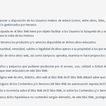
poner a disposición de los Usuarios medios de enlace (como, entre otros, links
y/o gestionados por terceros.
squeda en el Sitio Web tiene por objeto facilitar a los Usuarios la búsqueda de y 
ra la visita de los mismos.
 terceros los productos y/o servicios disponibles en dichos sitios enlazados.
actitud, veracidad, validez o legalidad de sitios ajenos a su propiedad a los que 
nido de otros sitios web, así como tampoco aprueba, examina ni hace propios los p
ños y perjuicios que pudieran producirse por el acceso, uso, calidad o licitud 
y que sean enlazados en este Sitio Web.
gina web de otro, distinto, sitio web al Sitio Web de El Sitio Web deberá saber que:
guno de los Contenidos y/o Servicios del Sitio Web sin autorización expresa de El 
 o incorrecta sobre el Sitio Web de El Sitio Web, ni sobre los Contenidos y/o Serv
tablezca dicho hiperenlace no contendrá ningún elemento, de este Sitio Web, proteg