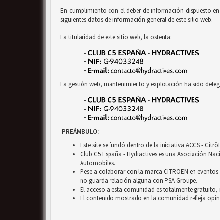
En cumplimiento con el deber de información dispuesto en la
siguientes datos de información general de este sitio web.
La titularidad de este sitio web, la ostenta:
La gestión web, mantenimiento y explotación ha sido deleg
PREÁMBULO:
Este site se fundó dentro de la iniciativa ACCS - Cit
Club C5 España - Hydractives es una Asociación Nacio
Automobiles.
Pese a colaborar con la marca CITROEN en eventos c
no guarda relación alguna con PSA Groupe.
El acceso a esta comunidad es totalmente gratuito, 
El contenido mostrado en la comunidad refleja opini