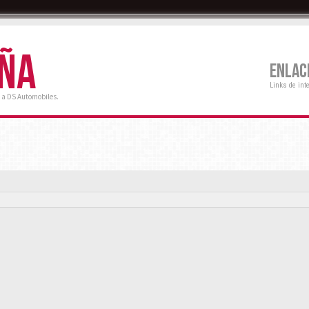
AÑA
ENLAC
Links de int
 a DS Automobiles.