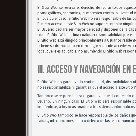
El Sitio Web se reserva el derecho de retirar todos aquell
pornográficos, spamming, que atenten contra la juventud o l
En cualquier caso, el Sitio Web no será responsable de las 
El mero acceso a este Sitio Web no supone entablar ningún ti
El Usuario declara ser mayor de edad y disponer de la capac
edad. El Sitio Web declina cualquier responsabilidad por el 
El Sitio Web está dirigido principalmente a Usuarios resident
o tiene su domiciliado en otro lugar y decide acceder y/o 
local que le es aplicable, no asumiendo El Sitio Web respon
III. ACCESO Y NAVEGACIÓN EN
El Sitio Web no garantiza la continuidad, disponibilidad y u
no se responsabiliza ni garantiza que el acceso a este Sitio 
Tampoco se responsabiliza o garantiza que el contenido o so
Usuario. En ningún caso El Sitio Web será responsable po
limitándose, a los ocasionados a los sistemas informáticos 
El Sitio Web tampoco se hace responsable de los daños que
caídas, interrupciones, falta o defecto de las telecomunicac