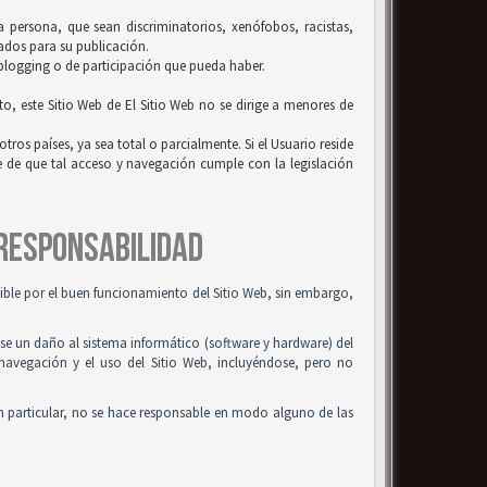
la persona, que sean discriminatorios, xenófobos, racistas,
uados para su publicación.
 blogging o de participación que pueda haber.
to, este Sitio Web de El Sitio Web no se dirige a menores de
tros países, ya sea total o parcialmente. Si el Usuario reside
se de que tal acceso y navegación cumple con la legislación
 RESPONSABILIDAD
osible por el buen funcionamiento del Sitio Web, sin embargo,
use un daño al sistema informático (software y hardware) del
 navegación y el uso del Sitio Web, incluyéndose, pero no
n particular, no se hace responsable en modo alguno de las