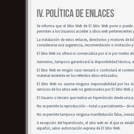
IV. POLÍTICA DE ENLACES
Se informa que el Sitio Web de El Sitio Web pone o puede 
permiten a los Usuarios acceder a sitios web pertenecientes 
La instalación de estos enlaces, directorios y motores de bú
considerarse una sugerencia, recomendación o invitación pa
El Sitio Web no ofrece ni comercializa por sí ni por medio de
Asimismo, tampoco garantizará la disponibilidad técnica, ex
El Sitio Web en ningún caso revisará o controlará el conte
material existente en los referidos sitios enlazados.
El Sitio Web no asume ninguna responsabilidad por los da
servicios de los sitios web no gestionados por El Sitio Web 
El Usuario o tercero que realice un hipervínculo desde una pá
No se permite la reproducción —total o parcialmente— de nin
No se permite tampoco ninguna manifestación falsa, inexacta
A excepción del hipervínculo, el sitio web en el que se es
español, salvo autorización expresa de El Sitio Web.