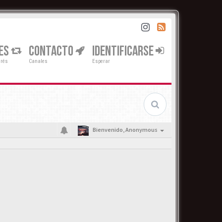
ES
CONTACTO
IDENTIFICARSE
erés
Canales
Esperar
Bienvenido,
Anonymous