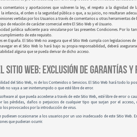
os comentarios y aportaciones que vulneren la ley, el respeto a la dignidad de 
a infancia, el orden o la seguridad pública o que, a su juicio, no resultaran adec
opiniones vertidas por los Usuarios a través de comentarios u otras herramientas de
po de relación de carácter comercial entre El Sitio Web y el Usuario.
idad jurídica suficiente para vincularse por las presentes Condiciones. Por lo tan
incumplimiento de este requisito.
es en España. El Sitio Web no asegura que el Sitio Web cumpla con legislaciones de o
navegar en el Sitio Web lo hará bajo su propia responsabilidad, deberá asegurar
sabilidad alguna que se pueda derivar de dicho acceso.
 EL SITIO WEB: EXCLUSIÓN DE GARANTÍAS Y
tilidad del Sitio Web, ni de los Contenidos o Servicios. El Sitio Web hará todo lo p
Web no vaya a ser ininterrumpido o que esté libre de error.
ftware al que pueda accederse a través de este Sitio Web, esté libre de error o ca
r las pérdidas, daños o perjuicios de cualquier tipo que surjan por el acceso,
o los provocados por la introducción de virus.
 pudiesen ocasionarse a los usuarios por un uso inadecuado de este Sitio Web. E
iones que pudieran ocurrir.