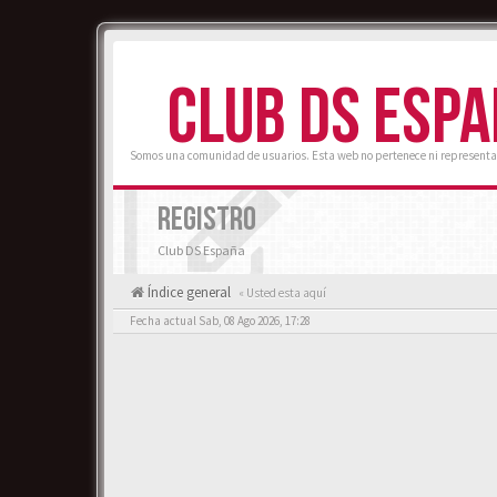
CLUB DS ESP
Somos una comunidad de usuarios. Esta web no pertenece ni representa
REGISTRO
Club DS España
Índice general
« Usted esta aquí
Fecha actual Sab, 08 Ago 2026, 17:28