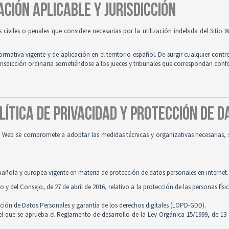
ACIÓN APLICABLE Y JURISDICCIÓN
es civiles o penales que considere necesarias por la utilización indebida del Siti
normativa vigente y de aplicación en el territorio español. De surgir cualquier contr
jurisdicción ordinaria sometiéndose a los jueces y tribunales que correspondan con
OLÍTICA DE PRIVACIDAD Y PROTECCIÓN DE 
tio Web se compromete a adoptar las medidas técnicas y organizativas necesarias, 
pañola y europea vigente en materia de protección de datos personales en internet.
 del Consejo, de 27 de abril de 2016, relativo a la protección de las personas físi
cción de Datos Personales y garantía de los derechos digitales (LOPD-GDD).
 el que se aprueba el Reglamento de desarrollo de la Ley Orgánica 15/1999, de 13