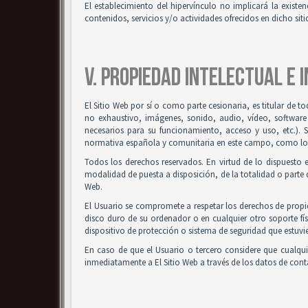
El establecimiento del hipervínculo no implicará la existenc
contenidos, servicios y/o actividades ofrecidos en dicho siti
V. PROPIEDAD INTELECTUAL E 
El Sitio Web por sí o como parte cesionaria, es titular de t
no exhaustivo, imágenes, sonido, audio, vídeo, software
necesarios para su funcionamiento, acceso y uso, etc.). 
normativa española y comunitaria en este campo, como los t
Todos los derechos reservados. En virtud de lo dispuesto 
modalidad de puesta a disposición, de la totalidad o parte d
Web.
El Usuario se compromete a respetar los derechos de propied
disco duro de su ordenador o en cualquier otro soporte fís
dispositivo de protección o sistema de seguridad que estuvie
En caso de que el Usuario o tercero considere que cualqu
inmediatamente a El Sitio Web a través de los datos de co