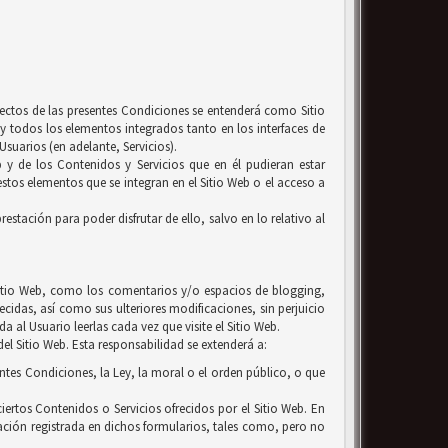
efectos de las presentes Condiciones se entenderá como Sitio
y todos los elementos integrados tanto en los interfaces de
suarios (en adelante, Servicios).
b y de los Contenidos y Servicios que en él pudieran estar
tos elementos que se integran en el Sitio Web o el acceso a
estación para poder disfrutar de ello, salvo en lo relativo al
l Sitio Web, como los comentarios y/o espacios de blogging,
ecidas, así como sus ulteriores modificaciones, sin perjuicio
 al Usuario leerlas cada vez que visite el Sitio Web.
el Sitio Web. Esta responsabilidad se extenderá a:
entes Condiciones, la Ley, la moral o el orden público, o que
iertos Contenidos o Servicios ofrecidos por el Sitio Web. En
ación registrada en dichos formularios, tales como, pero no