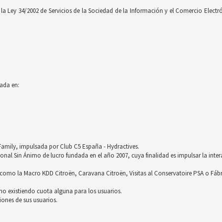
 Ley 34/2002 de Servicios de la Sociedad de la Información y el Comercio Electróni
ada en:
röFamily, impulsada por Club C5 España - Hydractives.
nal Sin Ánimo de lucro fundada en el año 2007, cuya finalidad es impulsar la inter
omo la Macro KDD Citroën, Caravana Citroën, Visitas al Conservatoire PSA o Fáb
no existiendo cuota alguna para los usuarios.
ones de sus usuarios.