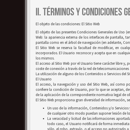
II. TÉRMINOS Y CONDICIONES 
El objeto de las condiciones: El Sitio Web
El objeto de las presentes Condiciones Generales de Uso (en
Web: la apariencia externa de los interfaces de pantalla, 
pantalla como en el árbol de navegación (en adelante, Conten
El Sitio Web se reserva la facultad de modificar, en cual
incorporados. El Usuario reconoce y acepta que en cualquie
los mismos.
El acceso al Sitio Web por el Usuario tiene carácter libre y,
coste de conexión a través de la red de telecomunicaciones
La utilización de alguno de los Contenidos o Servicios del S
El Usuario
El acceso, la navegación y uso del Sitio Web, así como por
confiere la condición de Usuario, por lo que se aceptan, des
de la aplicación de la correspondiente normativa legal de ob
El Sitio Web proporciona gran diversidad de información, ser
Un uso de la información, Contenidos y/o Servicios y
de cualquier otro modo puedan suponer lesión de lo
La veracidad y licitud de las informaciones aportada
todo caso, el Usuario notificará de forma inmediata
sólo, el robo, extravío, o el acceso no autorizado a