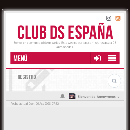
CLUB DS ESPAÑA
Somos una comunidad de usuarios. Esta web no pertenece ni representa a DS
Automobiles.
MENÚ
REGISTRO
Bienvenido,
Anonymous
Fecha actual Dom, 09 Ago 2026, 07:52