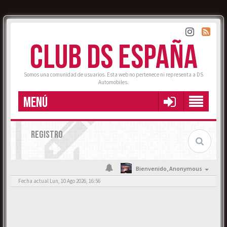
CLUB DS ESPAÑA
Somos una comunidad de usuarios. Esta web no pertenece ni representa a DS
Automobiles.
MENÚ
REGISTRO
Bienvenido,
Anonymous
Fecha actual Lun, 10 Ago 2026, 16:56