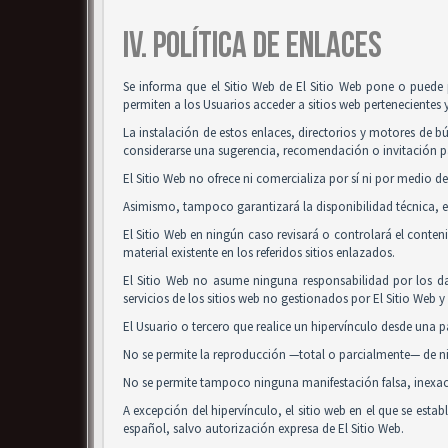
IV. POLÍTICA DE ENLACES
Se informa que el Sitio Web de El Sitio Web pone o puede 
permiten a los Usuarios acceder a sitios web pertenecientes 
La instalación de estos enlaces, directorios y motores de bú
considerarse una sugerencia, recomendación o invitación pa
El Sitio Web no ofrece ni comercializa por sí ni por medio de
Asimismo, tampoco garantizará la disponibilidad técnica, ex
El Sitio Web en ningún caso revisará o controlará el conte
material existente en los referidos sitios enlazados.
El Sitio Web no asume ninguna responsabilidad por los da
servicios de los sitios web no gestionados por El Sitio Web 
El Usuario o tercero que realice un hipervínculo desde una pá
No se permite la reproducción —total o parcialmente— de nin
No se permite tampoco ninguna manifestación falsa, inexacta
A excepción del hipervínculo, el sitio web en el que se es
español, salvo autorización expresa de El Sitio Web.