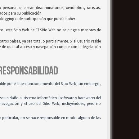
la persona, que sean discriminatorios, xenófobos, racistas,
uados para su publicación.
 blogging o de participación que pueda haber.
to, este Sitio Web de El Sitio Web no se dirige a menores de
tros países, ya sea total o parcialmente. Si el Usuario reside
se de que tal acceso y navegación cumple con la legislación
 RESPONSABILIDAD
osible por el buen funcionamiento del Sitio Web, sin embargo,
use un daño al sistema informático (software y hardware) del
 navegación y el uso del Sitio Web, incluyéndose, pero no
n particular, no se hace responsable en modo alguno de las