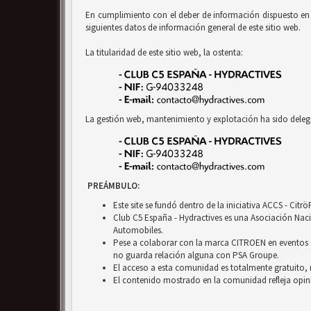
En cumplimiento con el deber de información dispuesto en la
siguientes datos de información general de este sitio web.
La titularidad de este sitio web, la ostenta:
La gestión web, mantenimiento y explotación ha sido deleg
PREÁMBULO:
Este site se fundó dentro de la iniciativa ACCS - Cit
Club C5 España - Hydractives es una Asociación Nacio
Automobiles.
Pese a colaborar con la marca CITROEN en eventos c
no guarda relación alguna con PSA Groupe.
El acceso a esta comunidad es totalmente gratuito, 
El contenido mostrado en la comunidad refleja opini