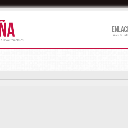
AÑA
ENLAC
Links de int
 a DS Automobiles.