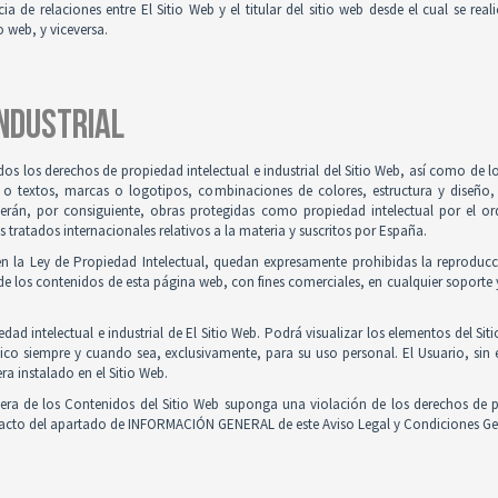
ia de relaciones entre El Sitio Web y el titular del sitio web desde el cual se re
o web, y viceversa.
INDUSTRIAL
odos los derechos de propiedad intelectual e industrial del Sitio Web, así como de
 o textos, marcas o logotipos, combinaciones de colores, estructura y diseño
Serán, por consiguiente, obras protegidas como propiedad intelectual por el ord
ratados internacionales relativos a la materia y suscritos por España.
en la Ley de Propiedad Intelectual, quedan expresamente prohibidas la reproducci
e los contenidos de esta página web, con fines comerciales, en cualquier soporte y
ad intelectual e industrial de El Sitio Web. Podrá visualizar los elementos del Sit
ico siempre y cuando sea, exclusivamente, para su uso personal. El Usuario, sin
ra instalado en el Sitio Web.
iera de los Contenidos del Sitio Web suponga una violación de los derechos de p
ntacto del apartado de INFORMACIÓN GENERAL de este Aviso Legal y Condiciones Ge