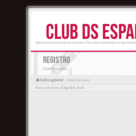
CLUB DS ESP
Somos una comunidad de usuarios. Esta web no pertenece ni representa
REGISTRO
Club DS España
Índice general
« Usted esta aquí
Fecha actual Vie, 07 Ago 2026, 01:49