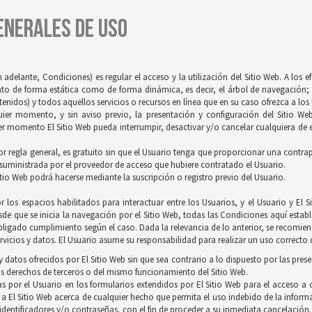
GENERALES DE USO
 adelante, Condiciones) es regular el acceso y la utilización del Sitio Web. A los 
tanto de forma estática como de forma dinámica, es decir, el árbol de navegación; 
idos) y todos aquellos servicios o recursos en línea que en su caso ofrezca a los U
quier momento, y sin aviso previo, la presentación y configuración del Sitio We
r momento El Sitio Web pueda interrumpir, desactivar y/o cancelar cualquiera de es
 por regla general, es gratuito sin que el Usuario tenga que proporcionar una contrapr
 suministrada por el proveedor de acceso que hubiere contratado el Usuario.
itio Web podrá hacerse mediante la suscripción o registro previo del Usuario.
 los espacios habilitados para interactuar entre los Usuarios, y el Usuario y E
de que se inicia la navegación por el Sitio Web, todas las Condiciones aquí establ
ligado cumplimiento según el caso. Dada la relevancia de lo anterior, se recomienda
vicios y datos. El Usuario asume su responsabilidad para realizar un uso correcto d
 datos ofrecidos por El Sitio Web sin que sea contrario a lo dispuesto por las pres
s derechos de terceros o del mismo funcionamiento del Sitio Web.
s por el Usuario en los formularios extendidos por El Sitio Web para el acceso a c
 a El Sitio Web acerca de cualquier hecho que permita el uso indebido de la inform
 identificadores y/o contraseñas, con el fin de proceder a su inmediata cancelación.