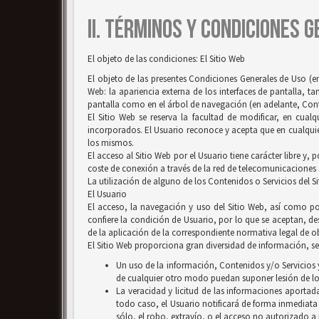
II. TÉRMINOS Y CONDICIONES 
El objeto de las condiciones: El Sitio Web
El objeto de las presentes Condiciones Generales de Uso (en
Web: la apariencia externa de los interfaces de pantalla, 
pantalla como en el árbol de navegación (en adelante, Conten
El Sitio Web se reserva la facultad de modificar, en cual
incorporados. El Usuario reconoce y acepta que en cualquie
los mismos.
El acceso al Sitio Web por el Usuario tiene carácter libre y,
coste de conexión a través de la red de telecomunicaciones
La utilización de alguno de los Contenidos o Servicios del S
El Usuario
El acceso, la navegación y uso del Sitio Web, así como por
confiere la condición de Usuario, por lo que se aceptan, des
de la aplicación de la correspondiente normativa legal de ob
El Sitio Web proporciona gran diversidad de información, ser
Un uso de la información, Contenidos y/o Servicios y
de cualquier otro modo puedan suponer lesión de lo
La veracidad y licitud de las informaciones aportada
todo caso, el Usuario notificará de forma inmediata
sólo, el robo, extravío, o el acceso no autorizado a