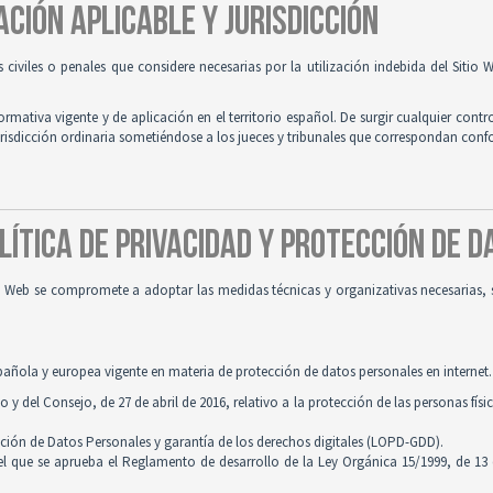
ACIÓN APLICABLE Y JURISDICCIÓN
es civiles o penales que considere necesarias por la utilización indebida del Siti
normativa vigente y de aplicación en el territorio español. De surgir cualquier contr
jurisdicción ordinaria sometiéndose a los jueces y tribunales que correspondan con
OLÍTICA DE PRIVACIDAD Y PROTECCIÓN DE 
tio Web se compromete a adoptar las medidas técnicas y organizativas necesarias, 
pañola y europea vigente en materia de protección de datos personales en internet.
 del Consejo, de 27 de abril de 2016, relativo a la protección de las personas físi
cción de Datos Personales y garantía de los derechos digitales (LOPD-GDD).
 el que se aprueba el Reglamento de desarrollo de la Ley Orgánica 15/1999, de 13