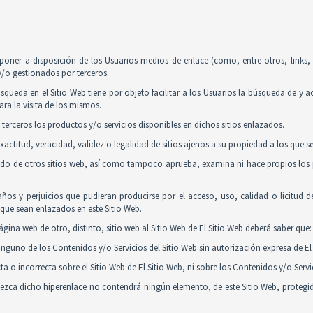
poner a disposición de los Usuarios medios de enlace (como, entre otros, links
y/o gestionados por terceros.
squeda en el Sitio Web tiene por objeto facilitar a los Usuarios la búsqueda de y 
ra la visita de los mismos.
 terceros los productos y/o servicios disponibles en dichos sitios enlazados.
actitud, veracidad, validez o legalidad de sitios ajenos a su propiedad a los que 
nido de otros sitios web, así como tampoco aprueba, examina ni hace propios los p
ños y perjuicios que pudieran producirse por el acceso, uso, calidad o licitud 
y que sean enlazados en este Sitio Web.
gina web de otro, distinto, sitio web al Sitio Web de El Sitio Web deberá saber que:
guno de los Contenidos y/o Servicios del Sitio Web sin autorización expresa de El 
 o incorrecta sobre el Sitio Web de El Sitio Web, ni sobre los Contenidos y/o Serv
tablezca dicho hiperenlace no contendrá ningún elemento, de este Sitio Web, proteg