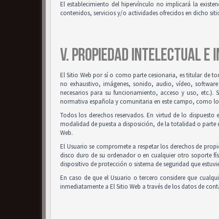
El establecimiento del hipervínculo no implicará la existenc
contenidos, servicios y/o actividades ofrecidos en dicho siti
V. PROPIEDAD INTELECTUAL E 
El Sitio Web por sí o como parte cesionaria, es titular de t
no exhaustivo, imágenes, sonido, audio, vídeo, software
necesarios para su funcionamiento, acceso y uso, etc.). 
normativa española y comunitaria en este campo, como los t
Todos los derechos reservados. En virtud de lo dispuesto 
modalidad de puesta a disposición, de la totalidad o parte d
Web.
El Usuario se compromete a respetar los derechos de propied
disco duro de su ordenador o en cualquier otro soporte fís
dispositivo de protección o sistema de seguridad que estuvie
En caso de que el Usuario o tercero considere que cualqu
inmediatamente a El Sitio Web a través de los datos de co