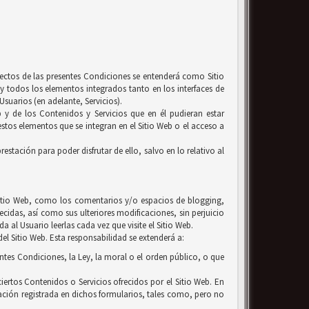
efectos de las presentes Condiciones se entenderá como Sitio
y todos los elementos integrados tanto en los interfaces de
suarios (en adelante, Servicios).
b y de los Contenidos y Servicios que en él pudieran estar
tos elementos que se integran en el Sitio Web o el acceso a
estación para poder disfrutar de ello, salvo en lo relativo al
l Sitio Web, como los comentarios y/o espacios de blogging,
ecidas, así como sus ulteriores modificaciones, sin perjuicio
 al Usuario leerlas cada vez que visite el Sitio Web.
el Sitio Web. Esta responsabilidad se extenderá a:
entes Condiciones, la Ley, la moral o el orden público, o que
iertos Contenidos o Servicios ofrecidos por el Sitio Web. En
ación registrada en dichos formularios, tales como, pero no