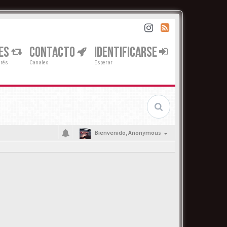
ES
CONTACTO
IDENTIFICARSE
erés
Canales
Esperar
Bienvenido,
Anonymous