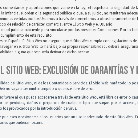
os comentarios y aportaciones que vulneren la ley, el respeto a la dignidad de 
a infancia, el orden o la seguridad pública o que, a su juicio, no resultaran adec
opiniones vertidas por los Usuarios a través de comentarios u otras herramientas de
po de relación de carácter comercial entre El Sitio Web y el Usuario.
idad jurídica suficiente para vincularse por las presentes Condiciones. Por lo tan
incumplimiento de este requisito.
es en España. El Sitio Web no asegura que el Sitio Web cumpla con legislaciones de o
navegar en el Sitio Web lo hará bajo su propia responsabilidad, deberá asegurar
sabilidad alguna que se pueda derivar de dicho acceso.
 EL SITIO WEB: EXCLUSIÓN DE GARANTÍAS Y
tilidad del Sitio Web, ni de los Contenidos o Servicios. El Sitio Web hará todo lo p
Web no vaya a ser ininterrumpido o que esté libre de error.
ftware al que pueda accederse a través de este Sitio Web, esté libre de error o ca
r las pérdidas, daños o perjuicios de cualquier tipo que surjan por el acceso,
o los provocados por la introducción de virus.
 pudiesen ocasionarse a los usuarios por un uso inadecuado de este Sitio Web. E
iones que pudieran ocurrir.