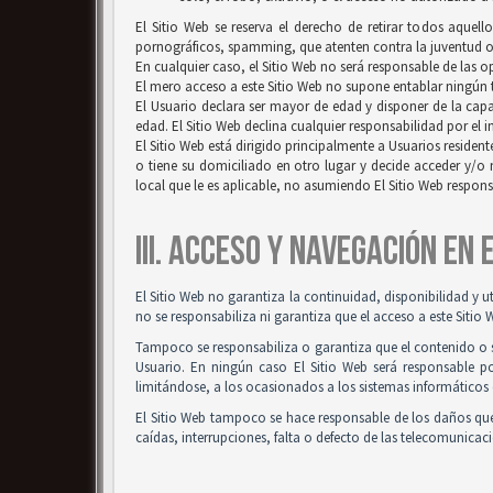
El Sitio Web se reserva el derecho de retirar todos aquell
pornográficos, spamming, que atenten contra la juventud o l
En cualquier caso, el Sitio Web no será responsable de las 
El mero acceso a este Sitio Web no supone entablar ningún ti
El Usuario declara ser mayor de edad y disponer de la capac
edad. El Sitio Web declina cualquier responsabilidad por el 
El Sitio Web está dirigido principalmente a Usuarios resident
o tiene su domiciliado en otro lugar y decide acceder y/o 
local que le es aplicable, no asumiendo El Sitio Web respon
III. ACCESO Y NAVEGACIÓN EN
El Sitio Web no garantiza la continuidad, disponibilidad y u
no se responsabiliza ni garantiza que el acceso a este Sitio 
Tampoco se responsabiliza o garantiza que el contenido o so
Usuario. En ningún caso El Sitio Web será responsable po
limitándose, a los ocasionados a los sistemas informáticos 
El Sitio Web tampoco se hace responsable de los daños que
caídas, interrupciones, falta o defecto de las telecomunicac