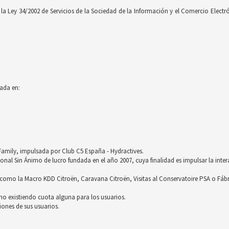
 Ley 34/2002 de Servicios de la Sociedad de la Información y el Comercio Electróni
ada en:
röFamily, impulsada por Club C5 España - Hydractives.
nal Sin Ánimo de lucro fundada en el año 2007, cuya finalidad es impulsar la inter
omo la Macro KDD Citroën, Caravana Citroën, Visitas al Conservatoire PSA o Fáb
no existiendo cuota alguna para los usuarios.
ones de sus usuarios.