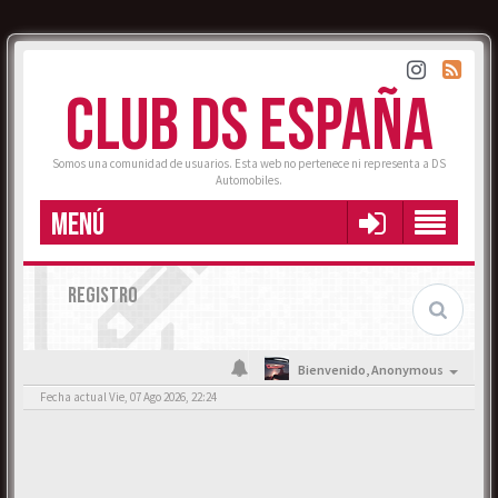
CLUB DS ESPAÑA
Somos una comunidad de usuarios. Esta web no pertenece ni representa a DS
Automobiles.
MENÚ
REGISTRO
Bienvenido,
Anonymous
Fecha actual Vie, 07 Ago 2026, 22:24