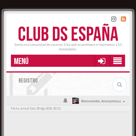
CLUB DS ESPAÑA
Somos una comunidad de usuarios. Esta web no pertenece ni representa a DS
Automobiles.
MENÚ
REGISTRO
Bienvenido,
Anonymous
Fecha actual Sab, 08 Ago 2026, 00:52