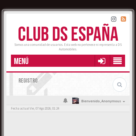
CLUB DS ESPAÑA
Somos una comunidad de usuarios. Esta web no pertenece ni representa a DS
Automobiles.
MENÚ
REGISTRO
Bienvenido,
Anonymous
Fecha actual Vie, 07 Ago 2026, 01:24