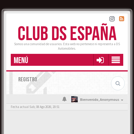
CLUB DS ESPAÑA
Somos una comunidad de usuarios. Esta web no pertenece ni representa a DS
Automobiles.
MENÚ
REGISTRO
Bienvenido,
Anonymous
Fecha actual Sab, 08 Ago 2026, 20:51