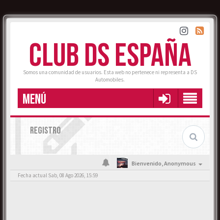
CLUB DS ESPAÑA
Somos una comunidad de usuarios. Esta web no pertenece ni representa a DS
Automobiles.
MENÚ
REGISTRO
Bienvenido,
Anonymous
Fecha actual Sab, 08 Ago 2026, 15:59