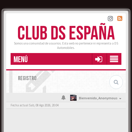
CLUB DS ESPAÑA
Somos una comunidad de usuarios. Esta web no pertenece ni representa a DS
Automobiles.
MENÚ
REGISTRO
Bienvenido,
Anonymous
Fecha actual Sab, 08 Ago 2026, 20:04