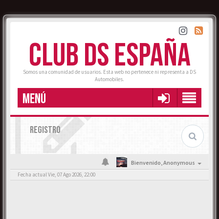
CLUB DS ESPAÑA
Somos una comunidad de usuarios. Esta web no pertenece ni representa a DS
Automobiles.
MENÚ
REGISTRO
Bienvenido,
Anonymous
Fecha actual Vie, 07 Ago 2026, 22:00