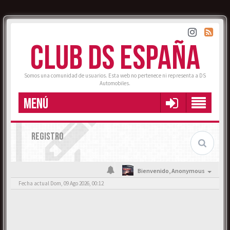
CLUB DS ESPAÑA
Somos una comunidad de usuarios. Esta web no pertenece ni representa a DS
Automobiles.
MENÚ
REGISTRO
Bienvenido,
Anonymous
Fecha actual Dom, 09 Ago 2026, 00:12