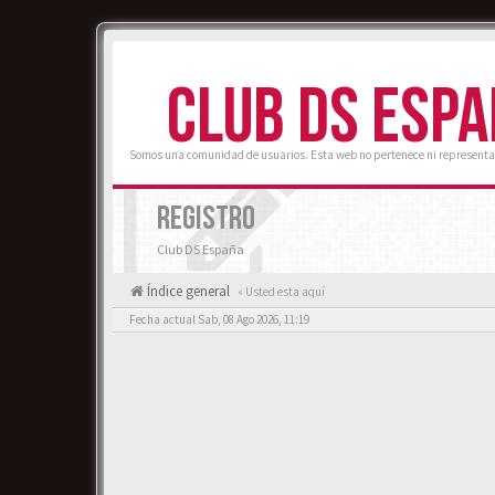
CLUB DS ESP
Somos una comunidad de usuarios. Esta web no pertenece ni representa
REGISTRO
Club DS España
Índice general
« Usted esta aquí
Fecha actual Sab, 08 Ago 2026, 11:19