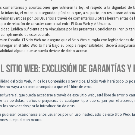
os comentarios y aportaciones que vulneren la ley, el respeto a la dignidad de 
a infancia, el orden o la seguridad pública o que, a su juicio, no resultaran adec
opiniones vertidas por los Usuarios a través de comentarios u otras herramientas de
po de relación de carácter comercial entre El Sitio Web y el Usuario.
idad jurídica suficiente para vincularse por las presentes Condiciones. Por lo tan
incumplimiento de este requisito.
es en España. El Sitio Web no asegura que el Sitio Web cumpla con legislaciones de o
navegar en el Sitio Web lo hará bajo su propia responsabilidad, deberá asegurar
sabilidad alguna que se pueda derivar de dicho acceso.
 EL SITIO WEB: EXCLUSIÓN DE GARANTÍAS Y
tilidad del Sitio Web, ni de los Contenidos o Servicios. El Sitio Web hará todo lo p
Web no vaya a ser ininterrumpido o que esté libre de error.
ftware al que pueda accederse a través de este Sitio Web, esté libre de error o ca
r las pérdidas, daños o perjuicios de cualquier tipo que surjan por el acceso,
o los provocados por la introducción de virus.
 pudiesen ocasionarse a los usuarios por un uso inadecuado de este Sitio Web. E
iones que pudieran ocurrir.