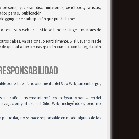
la persona, que sean discriminatorios, xenófobos, racistas,
uados para su publicación.
 blogging o de participación que pueda haber.
to, este Sitio Web de El Sitio Web no se dirige a menores de
tros países, ya sea total o parcialmente. Si el Usuario reside
se de que tal acceso y navegación cumple con la legislación
 RESPONSABILIDAD
osible por el buen funcionamiento del Sitio Web, sin embargo,
use un daño al sistema informático (software y hardware) del
 navegación y el uso del Sitio Web, incluyéndose, pero no
n particular, no se hace responsable en modo alguno de las