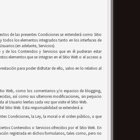
efectos de las presentes Condiciones se entenderá como Sitio
y todos los elementos integrados tanto en los interfaces de
suarios (en adelante, Servicios).
b y de los Contenidos y Servicios que en él pudieran estar
tos elementos que se integran en el Sitio Web o el acceso a
estación para poder disfrutar de ello, salvo en lo relativo al
l Sitio Web, como los comentarios y/o espacios de blogging,
ecidas, así como sus ulteriores modificaciones, sin perjuicio
 al Usuario leerlas cada vez que visite el Sitio Web.
el Sitio Web. Esta responsabilidad se extenderá a:
entes Condiciones, la Ley, la moral o el orden público, o que
iertos Contenidos o Servicios ofrecidos por el Sitio Web. En
ación registrada en dichos formularios, tales como, pero no