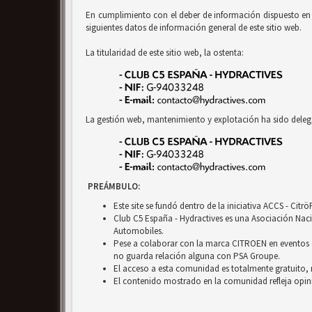
En cumplimiento con el deber de información dispuesto en la
siguientes datos de información general de este sitio web.
La titularidad de este sitio web, la ostenta:
La gestión web, mantenimiento y explotación ha sido deleg
PREÁMBULO:
Este site se fundó dentro de la iniciativa ACCS - Cit
Club C5 España - Hydractives es una Asociación Nacio
Automobiles.
Pese a colaborar con la marca CITROEN en eventos c
no guarda relación alguna con PSA Groupe.
El acceso a esta comunidad es totalmente gratuito, 
El contenido mostrado en la comunidad refleja opini