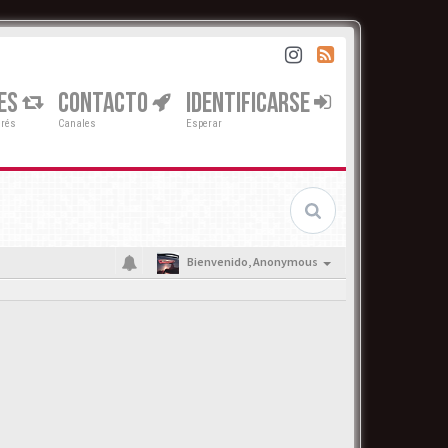
ES
CONTACTO
IDENTIFICARSE
erés
Canales
Esperar
Bienvenido,
Anonymous