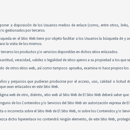
poner a disposición de los Usuarios medios de enlace (como, entre otros, links
y/o gestionados por terceros.
squeda en el Sitio Web tiene por objeto facilitar a los Usuarios la búsqueda de y 
ra la visita de los mismos.
 terceros los productos y/o servicios disponibles en dichos sitios enlazados.
actitud, veracidad, validez o legalidad de sitios ajenos a su propiedad a los que 
nido de otros sitios web, así como tampoco aprueba, examina ni hace propios los p
ños y perjuicios que pudieran producirse por el acceso, uso, calidad o licitud 
y que sean enlazados en este Sitio Web.
gina web de otro, distinto, sitio web al Sitio Web de El Sitio Web deberá saber que:
guno de los Contenidos y/o Servicios del Sitio Web sin autorización expresa de El 
 o incorrecta sobre el Sitio Web de El Sitio Web, ni sobre los Contenidos y/o Serv
tablezca dicho hiperenlace no contendrá ningún elemento, de este Sitio Web, proteg