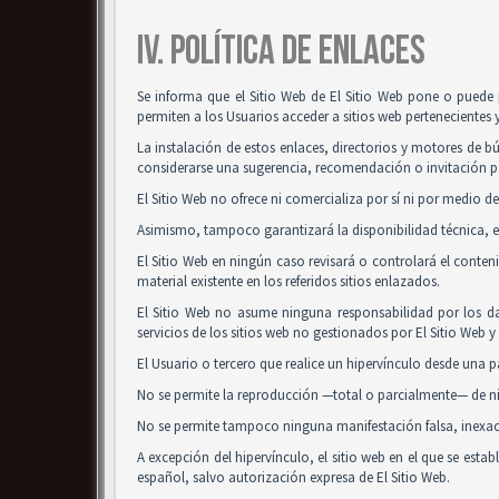
IV. POLÍTICA DE ENLACES
Se informa que el Sitio Web de El Sitio Web pone o puede 
permiten a los Usuarios acceder a sitios web pertenecientes 
La instalación de estos enlaces, directorios y motores de bú
considerarse una sugerencia, recomendación o invitación pa
El Sitio Web no ofrece ni comercializa por sí ni por medio de
Asimismo, tampoco garantizará la disponibilidad técnica, ex
El Sitio Web en ningún caso revisará o controlará el conte
material existente en los referidos sitios enlazados.
El Sitio Web no asume ninguna responsabilidad por los da
servicios de los sitios web no gestionados por El Sitio Web 
El Usuario o tercero que realice un hipervínculo desde una pá
No se permite la reproducción —total o parcialmente— de nin
No se permite tampoco ninguna manifestación falsa, inexacta
A excepción del hipervínculo, el sitio web en el que se es
español, salvo autorización expresa de El Sitio Web.