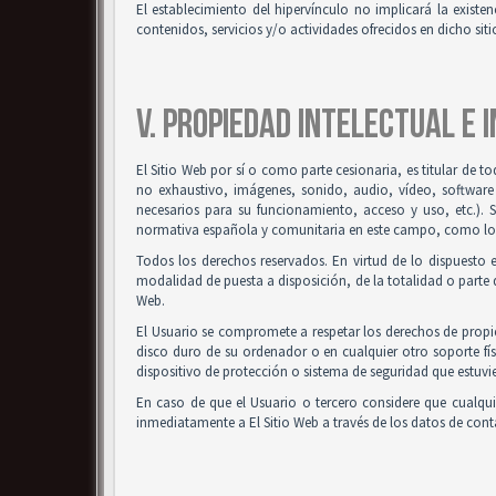
El establecimiento del hipervínculo no implicará la existenc
contenidos, servicios y/o actividades ofrecidos en dicho siti
V. PROPIEDAD INTELECTUAL E 
El Sitio Web por sí o como parte cesionaria, es titular de t
no exhaustivo, imágenes, sonido, audio, vídeo, software
necesarios para su funcionamiento, acceso y uso, etc.). 
normativa española y comunitaria en este campo, como los t
Todos los derechos reservados. En virtud de lo dispuesto 
modalidad de puesta a disposición, de la totalidad o parte d
Web.
El Usuario se compromete a respetar los derechos de propied
disco duro de su ordenador o en cualquier otro soporte fís
dispositivo de protección o sistema de seguridad que estuvie
En caso de que el Usuario o tercero considere que cualqu
inmediatamente a El Sitio Web a través de los datos de co