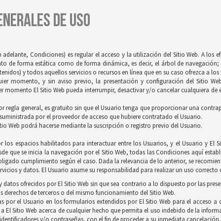
GENERALES DE USO
 adelante, Condiciones) es regular el acceso y la utilización del Sitio Web. A los 
tanto de forma estática como de forma dinámica, es decir, el árbol de navegación; 
idos) y todos aquellos servicios o recursos en línea que en su caso ofrezca a los U
quier momento, y sin aviso previo, la presentación y configuración del Sitio We
r momento El Sitio Web pueda interrumpir, desactivar y/o cancelar cualquiera de es
 por regla general, es gratuito sin que el Usuario tenga que proporcionar una contrapr
 suministrada por el proveedor de acceso que hubiere contratado el Usuario.
itio Web podrá hacerse mediante la suscripción o registro previo del Usuario.
 los espacios habilitados para interactuar entre los Usuarios, y el Usuario y E
de que se inicia la navegación por el Sitio Web, todas las Condiciones aquí establ
ligado cumplimiento según el caso. Dada la relevancia de lo anterior, se recomienda
vicios y datos. El Usuario asume su responsabilidad para realizar un uso correcto d
 datos ofrecidos por El Sitio Web sin que sea contrario a lo dispuesto por las pres
s derechos de terceros o del mismo funcionamiento del Sitio Web.
s por el Usuario en los formularios extendidos por El Sitio Web para el acceso a c
 a El Sitio Web acerca de cualquier hecho que permita el uso indebido de la inform
 identificadores y/o contraseñas, con el fin de proceder a su inmediata cancelación.