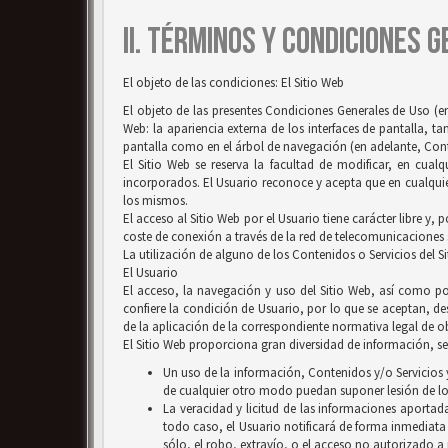
II. TÉRMINOS Y CONDICIONES 
El objeto de las condiciones: El Sitio Web
El objeto de las presentes Condiciones Generales de Uso (en
Web: la apariencia externa de los interfaces de pantalla, 
pantalla como en el árbol de navegación (en adelante, Conten
El Sitio Web se reserva la facultad de modificar, en cual
incorporados. El Usuario reconoce y acepta que en cualquie
los mismos.
El acceso al Sitio Web por el Usuario tiene carácter libre y,
coste de conexión a través de la red de telecomunicaciones
La utilización de alguno de los Contenidos o Servicios del S
El Usuario
El acceso, la navegación y uso del Sitio Web, así como por
confiere la condición de Usuario, por lo que se aceptan, des
de la aplicación de la correspondiente normativa legal de ob
El Sitio Web proporciona gran diversidad de información, ser
Un uso de la información, Contenidos y/o Servicios y
de cualquier otro modo puedan suponer lesión de lo
La veracidad y licitud de las informaciones aportada
todo caso, el Usuario notificará de forma inmediata
sólo, el robo, extravío, o el acceso no autorizado a