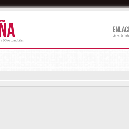
AÑA
ENLAC
Links de int
 a DS Automobiles.