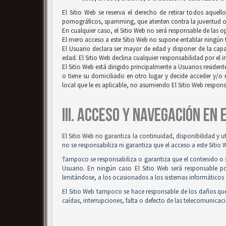
El Sitio Web se reserva el derecho de retirar todos aquell
pornográficos, spamming, que atenten contra la juventud o l
En cualquier caso, el Sitio Web no será responsable de las 
El mero acceso a este Sitio Web no supone entablar ningún ti
El Usuario declara ser mayor de edad y disponer de la capac
edad. El Sitio Web declina cualquier responsabilidad por el 
El Sitio Web está dirigido principalmente a Usuarios resident
o tiene su domiciliado en otro lugar y decide acceder y/o 
local que le es aplicable, no asumiendo El Sitio Web respon
III. ACCESO Y NAVEGACIÓN EN
El Sitio Web no garantiza la continuidad, disponibilidad y u
no se responsabiliza ni garantiza que el acceso a este Sitio 
Tampoco se responsabiliza o garantiza que el contenido o so
Usuario. En ningún caso El Sitio Web será responsable po
limitándose, a los ocasionados a los sistemas informáticos 
El Sitio Web tampoco se hace responsable de los daños que
caídas, interrupciones, falta o defecto de las telecomunicac