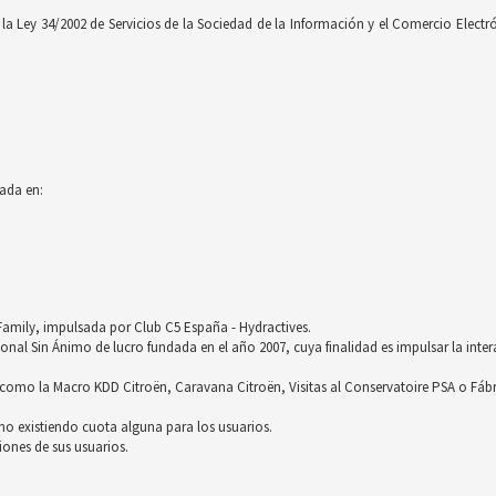
 Ley 34/2002 de Servicios de la Sociedad de la Información y el Comercio Electróni
ada en:
röFamily, impulsada por Club C5 España - Hydractives.
nal Sin Ánimo de lucro fundada en el año 2007, cuya finalidad es impulsar la inter
omo la Macro KDD Citroën, Caravana Citroën, Visitas al Conservatoire PSA o Fáb
no existiendo cuota alguna para los usuarios.
ones de sus usuarios.