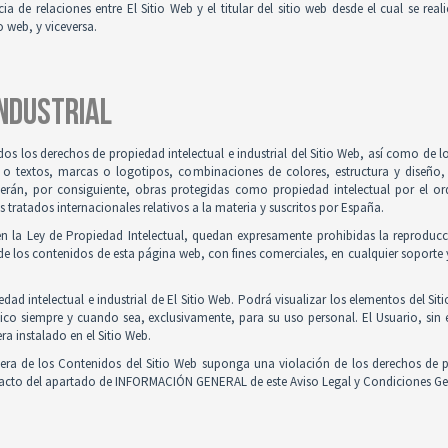
ia de relaciones entre El Sitio Web y el titular del sitio web desde el cual se re
o web, y viceversa.
INDUSTRIAL
odos los derechos de propiedad intelectual e industrial del Sitio Web, así como de
 o textos, marcas o logotipos, combinaciones de colores, estructura y diseño
Serán, por consiguiente, obras protegidas como propiedad intelectual por el ord
ratados internacionales relativos a la materia y suscritos por España.
en la Ley de Propiedad Intelectual, quedan expresamente prohibidas la reproducci
e los contenidos de esta página web, con fines comerciales, en cualquier soporte y
ad intelectual e industrial de El Sitio Web. Podrá visualizar los elementos del Sit
ico siempre y cuando sea, exclusivamente, para su uso personal. El Usuario, sin
ra instalado en el Sitio Web.
iera de los Contenidos del Sitio Web suponga una violación de los derechos de p
ntacto del apartado de INFORMACIÓN GENERAL de este Aviso Legal y Condiciones Ge