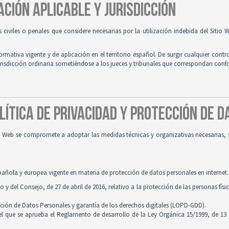
ACIÓN APLICABLE Y JURISDICCIÓN
es civiles o penales que considere necesarias por la utilización indebida del Siti
normativa vigente y de aplicación en el territorio español. De surgir cualquier contr
jurisdicción ordinaria sometiéndose a los jueces y tribunales que correspondan con
OLÍTICA DE PRIVACIDAD Y PROTECCIÓN DE 
tio Web se compromete a adoptar las medidas técnicas y organizativas necesarias, 
pañola y europea vigente en materia de protección de datos personales en internet.
 del Consejo, de 27 de abril de 2016, relativo a la protección de las personas físi
cción de Datos Personales y garantía de los derechos digitales (LOPD-GDD).
 el que se aprueba el Reglamento de desarrollo de la Ley Orgánica 15/1999, de 13