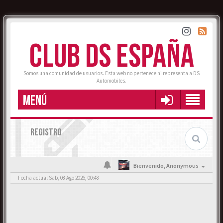
CLUB DS ESPAÑA
Somos una comunidad de usuarios. Esta web no pertenece ni representa a DS
Automobiles.
MENÚ
REGISTRO
Bienvenido,
Anonymous
Fecha actual Sab, 08 Ago 2026, 00:48