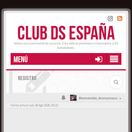
CLUB DS ESPAÑA
Somos una comunidad de usuarios. Esta web no pertenece ni representa a DS
Automobiles.
MENÚ
REGISTRO
Bienvenido,
Anonymous
Fecha actual Jue, 06 Ago 2026, 05:22