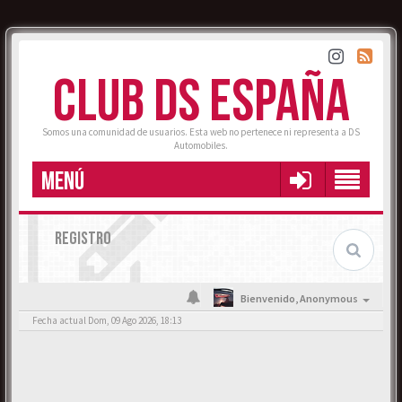
CLUB DS ESPAÑA
Somos una comunidad de usuarios. Esta web no pertenece ni representa a DS
Automobiles.
MENÚ
REGISTRO
Bienvenido,
Anonymous
Fecha actual Dom, 09 Ago 2026, 18:13