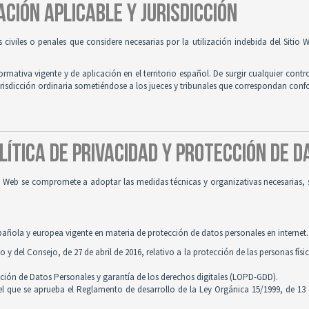
ACIÓN APLICABLE Y JURISDICCIÓN
es civiles o penales que considere necesarias por la utilización indebida del Siti
normativa vigente y de aplicación en el territorio español. De surgir cualquier contr
jurisdicción ordinaria sometiéndose a los jueces y tribunales que correspondan con
OLÍTICA DE PRIVACIDAD Y PROTECCIÓN DE 
tio Web se compromete a adoptar las medidas técnicas y organizativas necesarias, 
pañola y europea vigente en materia de protección de datos personales en internet.
 del Consejo, de 27 de abril de 2016, relativo a la protección de las personas físi
cción de Datos Personales y garantía de los derechos digitales (LOPD-GDD).
 el que se aprueba el Reglamento de desarrollo de la Ley Orgánica 15/1999, de 13