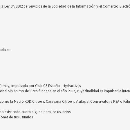
 Ley 34/2002 de Servicios de la Sociedad de la Información y el Comercio Electróni
ada en:
röFamily, impulsada por Club C5 España - Hydractives.
nal Sin Ánimo de lucro fundada en el año 2007, cuya finalidad es impulsar la inter
omo la Macro KDD Citroën, Caravana Citroën, Visitas al Conservatoire PSA o Fáb
no existiendo cuota alguna para los usuarios.
ones de sus usuarios.