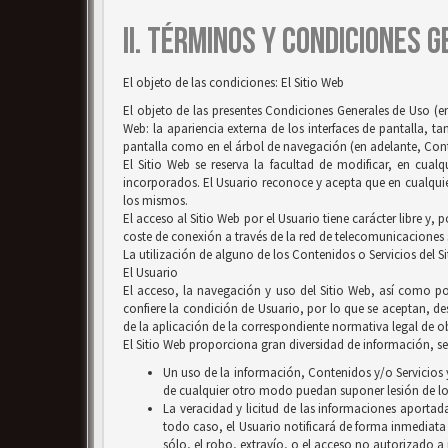
II. TÉRMINOS Y CONDICIONES 
El objeto de las condiciones: El Sitio Web
El objeto de las presentes Condiciones Generales de Uso (en
Web: la apariencia externa de los interfaces de pantalla, 
pantalla como en el árbol de navegación (en adelante, Conten
El Sitio Web se reserva la facultad de modificar, en cual
incorporados. El Usuario reconoce y acepta que en cualquie
los mismos.
El acceso al Sitio Web por el Usuario tiene carácter libre y,
coste de conexión a través de la red de telecomunicaciones
La utilización de alguno de los Contenidos o Servicios del S
El Usuario
El acceso, la navegación y uso del Sitio Web, así como por
confiere la condición de Usuario, por lo que se aceptan, des
de la aplicación de la correspondiente normativa legal de ob
El Sitio Web proporciona gran diversidad de información, ser
Un uso de la información, Contenidos y/o Servicios y
de cualquier otro modo puedan suponer lesión de lo
La veracidad y licitud de las informaciones aportada
todo caso, el Usuario notificará de forma inmediata
sólo, el robo, extravío, o el acceso no autorizado a