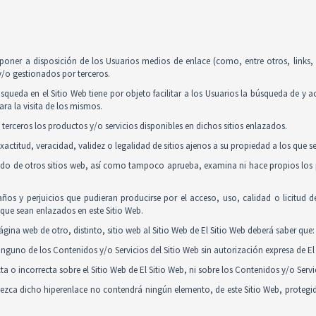
poner a disposición de los Usuarios medios de enlace (como, entre otros, links
y/o gestionados por terceros.
squeda en el Sitio Web tiene por objeto facilitar a los Usuarios la búsqueda de y 
ra la visita de los mismos.
 terceros los productos y/o servicios disponibles en dichos sitios enlazados.
actitud, veracidad, validez o legalidad de sitios ajenos a su propiedad a los que 
nido de otros sitios web, así como tampoco aprueba, examina ni hace propios los p
ños y perjuicios que pudieran producirse por el acceso, uso, calidad o licitud 
y que sean enlazados en este Sitio Web.
gina web de otro, distinto, sitio web al Sitio Web de El Sitio Web deberá saber que:
guno de los Contenidos y/o Servicios del Sitio Web sin autorización expresa de El 
 o incorrecta sobre el Sitio Web de El Sitio Web, ni sobre los Contenidos y/o Serv
tablezca dicho hiperenlace no contendrá ningún elemento, de este Sitio Web, proteg