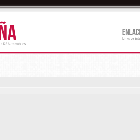
AÑA
ENLAC
Links de int
 a DS Automobiles.