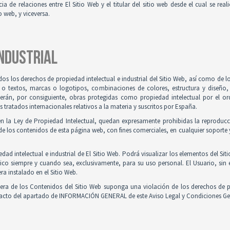
ia de relaciones entre El Sitio Web y el titular del sitio web desde el cual se re
o web, y viceversa.
INDUSTRIAL
odos los derechos de propiedad intelectual e industrial del Sitio Web, así como de
 o textos, marcas o logotipos, combinaciones de colores, estructura y diseño
Serán, por consiguiente, obras protegidas como propiedad intelectual por el ord
ratados internacionales relativos a la materia y suscritos por España.
en la Ley de Propiedad Intelectual, quedan expresamente prohibidas la reproducci
e los contenidos de esta página web, con fines comerciales, en cualquier soporte y
ad intelectual e industrial de El Sitio Web. Podrá visualizar los elementos del Sit
ico siempre y cuando sea, exclusivamente, para su uso personal. El Usuario, sin
ra instalado en el Sitio Web.
iera de los Contenidos del Sitio Web suponga una violación de los derechos de p
ntacto del apartado de INFORMACIÓN GENERAL de este Aviso Legal y Condiciones Ge