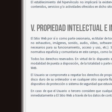
El establecimiento del hipervínculo no implicará la existenc
contenidos, servicios y/o actividades ofrecidos en dicho siti
V. PROPIEDAD INTELECTUAL E 
El Sitio Web por sí o como parte cesionaria, es titular de t
no exhaustivo, imágenes, sonido, audio, vídeo, software
necesarios para su funcionamiento, acceso y uso, etc.). 
normativa española y comunitaria en este campo, como los t
Todos los derechos reservados. En virtud de lo dispuesto 
modalidad de puesta a disposición, de la totalidad o parte d
Web.
El Usuario se compromete a respetar los derechos de propied
disco duro de su ordenador o en cualquier otro soporte fís
dispositivo de protección o sistema de seguridad que estuvie
En caso de que el Usuario o tercero considere que cualqu
inmediatamente a El Sitio Web a través de los datos de co