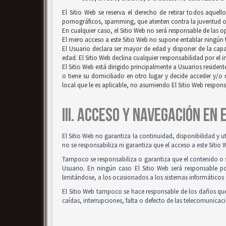
El Sitio Web se reserva el derecho de retirar todos aquell
pornográficos, spamming, que atenten contra la juventud o l
En cualquier caso, el Sitio Web no será responsable de las 
El mero acceso a este Sitio Web no supone entablar ningún ti
El Usuario declara ser mayor de edad y disponer de la capac
edad. El Sitio Web declina cualquier responsabilidad por el 
El Sitio Web está dirigido principalmente a Usuarios resident
o tiene su domiciliado en otro lugar y decide acceder y/o 
local que le es aplicable, no asumiendo El Sitio Web respon
III. ACCESO Y NAVEGACIÓN EN
El Sitio Web no garantiza la continuidad, disponibilidad y u
no se responsabiliza ni garantiza que el acceso a este Sitio 
Tampoco se responsabiliza o garantiza que el contenido o so
Usuario. En ningún caso El Sitio Web será responsable po
limitándose, a los ocasionados a los sistemas informáticos 
El Sitio Web tampoco se hace responsable de los daños que
caídas, interrupciones, falta o defecto de las telecomunicac