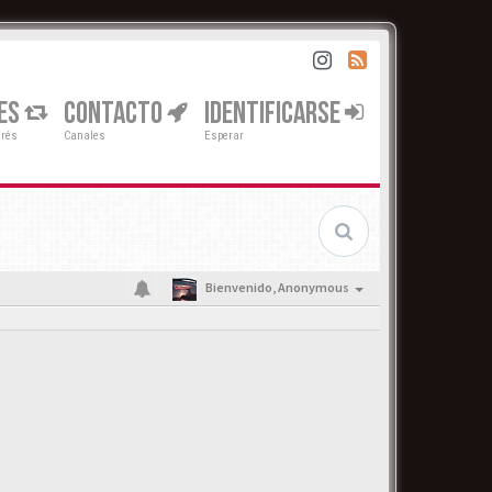
ES
CONTACTO
IDENTIFICARSE
erés
Canales
Esperar
Bienvenido,
Anonymous