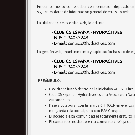
En cumplimiento con el deber de información dispuesto en la
siguientes datos de información general de este sitio web.
La titularidad de este sitio web, la ostenta:
La gestión web, mantenimiento y explotación ha sido deleg
PREÁMBULO:
Este site se fundó dentro de la iniciativa ACCS - Cit
Club C5 España - Hydractives es una Asociación Nacio
Automobiles.
Pese a colaborar con la marca CITROEN en eventos c
no guarda relación alguna con PSA Groupe.
El acceso a esta comunidad es totalmente gratuito, 
El contenido mostrado en la comunidad refleja opini