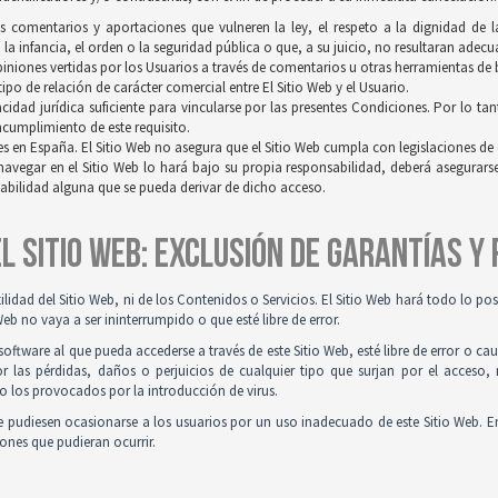
os comentarios y aportaciones que vulneren la ley, el respeto a la dignidad de 
a infancia, el orden o la seguridad pública o que, a su juicio, no resultaran adec
opiniones vertidas por los Usuarios a través de comentarios u otras herramientas de
po de relación de carácter comercial entre El Sitio Web y el Usuario.
idad jurídica suficiente para vincularse por las presentes Condiciones. Por lo tan
incumplimiento de este requisito.
es en España. El Sitio Web no asegura que el Sitio Web cumpla con legislaciones de o
navegar en el Sitio Web lo hará bajo su propia responsabilidad, deberá asegurar
sabilidad alguna que se pueda derivar de dicho acceso.
 EL SITIO WEB: EXCLUSIÓN DE GARANTÍAS Y
tilidad del Sitio Web, ni de los Contenidos o Servicios. El Sitio Web hará todo lo p
Web no vaya a ser ininterrumpido o que esté libre de error.
ftware al que pueda accederse a través de este Sitio Web, esté libre de error o ca
r las pérdidas, daños o perjuicios de cualquier tipo que surjan por el acceso,
o los provocados por la introducción de virus.
 pudiesen ocasionarse a los usuarios por un uso inadecuado de este Sitio Web. E
iones que pudieran ocurrir.