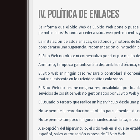
IV. POLÍTICA DE ENLACES
Se informa que el Sitio Web de El Sitio Web pone o puede 
permiten a los Usuarios acceder a sitios web pertenecientes 
La instalación de estos enlaces, directorios y motores de bú
considerarse una sugerencia, recomendación o invitación pa
El Sitio Web no ofrece ni comercializa por sí ni por medio de
Asimismo, tampoco garantizará la disponibilidad técnica, ex
El Sitio Web en ningún caso revisará o controlará el conte
material existente en los referidos sitios enlazados.
El Sitio Web no asume ninguna responsabilidad por los da
servicios de los sitios web no gestionados por El Sitio Web 
El Usuario o tercero que realice un hipervínculo desde una pá
No se permite la reproducción —total o parcialmente— de nin
No se permite tampoco ninguna manifestación falsa, inexacta
A excepción del hipervínculo, el sitio web en el que se es
español, salvo autorización expresa de El Sitio Web.