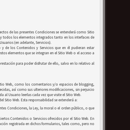
efectos de las presentes Condiciones se entenderá como Sitio
y todos los elementos integrados tanto en los interfaces de
suarios (en adelante, Servicios).
b y de los Contenidos y Servicios que en él pudieran estar
tos elementos que se integran en el Sitio Web o el acceso a
estación para poder disfrutar de ello, salvo en lo relativo al
l Sitio Web, como los comentarios y/o espacios de blogging,
ecidas, así como sus ulteriores modificaciones, sin perjuicio
 al Usuario leerlas cada vez que visite el Sitio Web.
el Sitio Web. Esta responsabilidad se extenderá a:
entes Condiciones, la Ley, la moral o el orden público, o que
iertos Contenidos o Servicios ofrecidos por el Sitio Web. En
ación registrada en dichos formularios, tales como, pero no