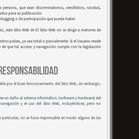
la persona, que sean discriminatorios, xenófobos, racistas,
uados para su publicación.
 blogging o de participación que pueda haber.
to, este Sitio Web de El Sitio Web no se dirige a menores de
tros países, ya sea total o parcialmente. Si el Usuario reside
se de que tal acceso y navegación cumple con la legislación
 RESPONSABILIDAD
osible por el buen funcionamiento del Sitio Web, sin embargo,
use un daño al sistema informático (software y hardware) del
 navegación y el uso del Sitio Web, incluyéndose, pero no
n particular, no se hace responsable en modo alguno de las