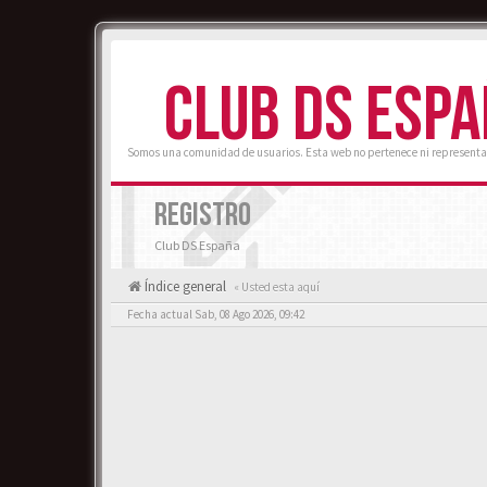
CLUB DS ESP
Somos una comunidad de usuarios. Esta web no pertenece ni representa
REGISTRO
Club DS España
Índice general
« Usted esta aquí
Fecha actual Sab, 08 Ago 2026, 09:42