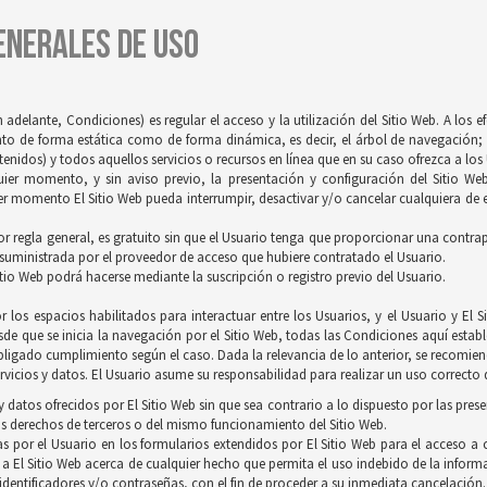
GENERALES DE USO
 adelante, Condiciones) es regular el acceso y la utilización del Sitio Web. A los 
tanto de forma estática como de forma dinámica, es decir, el árbol de navegación; 
idos) y todos aquellos servicios o recursos en línea que en su caso ofrezca a los U
quier momento, y sin aviso previo, la presentación y configuración del Sitio We
r momento El Sitio Web pueda interrumpir, desactivar y/o cancelar cualquiera de es
 por regla general, es gratuito sin que el Usuario tenga que proporcionar una contrapr
 suministrada por el proveedor de acceso que hubiere contratado el Usuario.
itio Web podrá hacerse mediante la suscripción o registro previo del Usuario.
 los espacios habilitados para interactuar entre los Usuarios, y el Usuario y E
de que se inicia la navegación por el Sitio Web, todas las Condiciones aquí establ
ligado cumplimiento según el caso. Dada la relevancia de lo anterior, se recomienda
vicios y datos. El Usuario asume su responsabilidad para realizar un uso correcto d
 datos ofrecidos por El Sitio Web sin que sea contrario a lo dispuesto por las pres
s derechos de terceros o del mismo funcionamiento del Sitio Web.
s por el Usuario en los formularios extendidos por El Sitio Web para el acceso a c
 a El Sitio Web acerca de cualquier hecho que permita el uso indebido de la inform
 identificadores y/o contraseñas, con el fin de proceder a su inmediata cancelación.