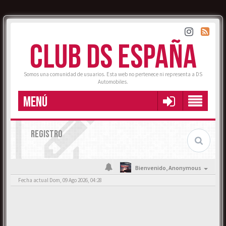
CLUB DS ESPAÑA
Somos una comunidad de usuarios. Esta web no pertenece ni representa a DS
Automobiles.
MENÚ
REGISTRO
Bienvenido,
Anonymous
Fecha actual Dom, 09 Ago 2026, 04:28