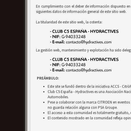
En cumplimiento con el deber de información dispuesto en la
siguientes datos de información general de este sitio web.
La titularidad de este sitio web, la ostenta:
La gestión web, mantenimiento y explotación ha sido deleg
PREÁMBULO:
Este site se fundó dentro de la iniciativa ACCS - Cit
Club C5 España - Hydractives es una Asociación Nacio
Automobiles.
Pese a colaborar con la marca CITROEN en eventos c
no guarda relación alguna con PSA Groupe.
El acceso a esta comunidad es totalmente gratuito, 
El contenido mostrado en la comunidad refleja opini