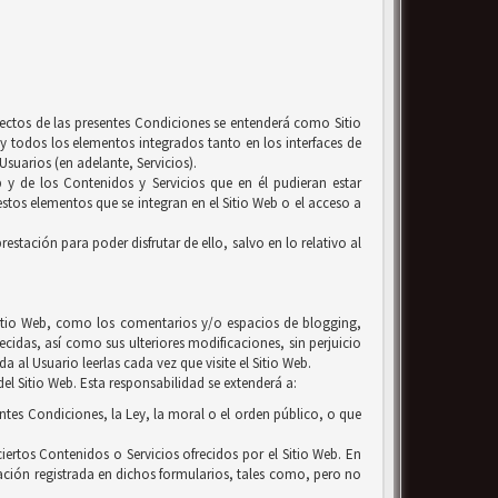
efectos de las presentes Condiciones se entenderá como Sitio
y todos los elementos integrados tanto en los interfaces de
suarios (en adelante, Servicios).
b y de los Contenidos y Servicios que en él pudieran estar
tos elementos que se integran en el Sitio Web o el acceso a
estación para poder disfrutar de ello, salvo en lo relativo al
l Sitio Web, como los comentarios y/o espacios de blogging,
ecidas, así como sus ulteriores modificaciones, sin perjuicio
 al Usuario leerlas cada vez que visite el Sitio Web.
el Sitio Web. Esta responsabilidad se extenderá a:
entes Condiciones, la Ley, la moral o el orden público, o que
iertos Contenidos o Servicios ofrecidos por el Sitio Web. En
ación registrada en dichos formularios, tales como, pero no