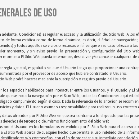
GENERALES DE USO
 adelante, Condiciones) es regular el acceso y la utilización del Sitio Web. A los 
tanto de forma estática como de forma dinámica, es decir, el árbol de navegación; 
idos) y todos aquellos servicios o recursos en línea que en su caso ofrezca a los U
quier momento, y sin aviso previo, la presentación y configuración del Sitio We
r momento El Sitio Web pueda interrumpir, desactivar y/o cancelar cualquiera de es
 por regla general, es gratuito sin que el Usuario tenga que proporcionar una contrapr
 suministrada por el proveedor de acceso que hubiere contratado el Usuario.
itio Web podrá hacerse mediante la suscripción o registro previo del Usuario.
 los espacios habilitados para interactuar entre los Usuarios, y el Usuario y E
de que se inicia la navegación por el Sitio Web, todas las Condiciones aquí establ
ligado cumplimiento según el caso. Dada la relevancia de lo anterior, se recomienda
vicios y datos. El Usuario asume su responsabilidad para realizar un uso correcto d
 datos ofrecidos por El Sitio Web sin que sea contrario a lo dispuesto por las pres
s derechos de terceros o del mismo funcionamiento del Sitio Web.
s por el Usuario en los formularios extendidos por El Sitio Web para el acceso a c
 a El Sitio Web acerca de cualquier hecho que permita el uso indebido de la inform
 identificadores y/o contraseñas, con el fin de proceder a su inmediata cancelación.