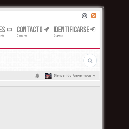
ES
CONTACTO
IDENTIFICARSE
erés
Canales
Esperar
Bienvenido,
Anonymous