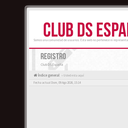
CLUB DS ESP
Somos una comunidad de usuarios. Esta web no pertenece ni representa
REGISTRO
Club DS España
Índice general
« Usted esta aquí
Fecha actual Dom, 09 Ago 2026, 15:14