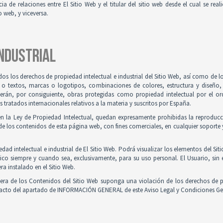
ia de relaciones entre El Sitio Web y el titular del sitio web desde el cual se re
o web, y viceversa.
INDUSTRIAL
odos los derechos de propiedad intelectual e industrial del Sitio Web, así como de
 o textos, marcas o logotipos, combinaciones de colores, estructura y diseño
Serán, por consiguiente, obras protegidas como propiedad intelectual por el ord
ratados internacionales relativos a la materia y suscritos por España.
en la Ley de Propiedad Intelectual, quedan expresamente prohibidas la reproducci
e los contenidos de esta página web, con fines comerciales, en cualquier soporte y
ad intelectual e industrial de El Sitio Web. Podrá visualizar los elementos del Sit
ico siempre y cuando sea, exclusivamente, para su uso personal. El Usuario, sin
ra instalado en el Sitio Web.
iera de los Contenidos del Sitio Web suponga una violación de los derechos de p
ntacto del apartado de INFORMACIÓN GENERAL de este Aviso Legal y Condiciones Ge