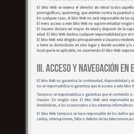
El Sitio Web se reserva el derecho de retirar todos aquell
pornográficos, spamming, que atenten contra la juventud o l
En cualquier caso, el Sitio Web no será responsable de las 
El mero acceso a este Sitio Web no supone entablar ningún ti
El Usuario declara ser mayor de edad y disponer de la capac
edad. El Sitio Web declina cualquier responsabilidad por el 
El Sitio Web está dirigido principalmente a Usuarios resident
o tiene su domiciliado en otro lugar y decide acceder y/o 
local que le es aplicable, no asumiendo El Sitio Web respon
III. ACCESO Y NAVEGACIÓN EN
El Sitio Web no garantiza la continuidad, disponibilidad y u
no se responsabiliza ni garantiza que el acceso a este Sitio 
Tampoco se responsabiliza o garantiza que el contenido o so
Usuario. En ningún caso El Sitio Web será responsable po
limitándose, a los ocasionados a los sistemas informáticos 
El Sitio Web tampoco se hace responsable de los daños que
caídas, interrupciones, falta o defecto de las telecomunicac