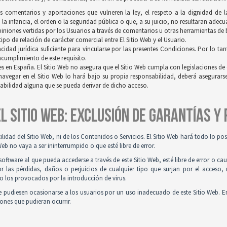
os comentarios y aportaciones que vulneren la ley, el respeto a la dignidad de 
a infancia, el orden o la seguridad pública o que, a su juicio, no resultaran adec
opiniones vertidas por los Usuarios a través de comentarios u otras herramientas de
po de relación de carácter comercial entre El Sitio Web y el Usuario.
idad jurídica suficiente para vincularse por las presentes Condiciones. Por lo tan
incumplimiento de este requisito.
es en España. El Sitio Web no asegura que el Sitio Web cumpla con legislaciones de o
navegar en el Sitio Web lo hará bajo su propia responsabilidad, deberá asegurar
sabilidad alguna que se pueda derivar de dicho acceso.
 EL SITIO WEB: EXCLUSIÓN DE GARANTÍAS Y
tilidad del Sitio Web, ni de los Contenidos o Servicios. El Sitio Web hará todo lo p
Web no vaya a ser ininterrumpido o que esté libre de error.
ftware al que pueda accederse a través de este Sitio Web, esté libre de error o ca
r las pérdidas, daños o perjuicios de cualquier tipo que surjan por el acceso,
o los provocados por la introducción de virus.
 pudiesen ocasionarse a los usuarios por un uso inadecuado de este Sitio Web. E
iones que pudieran ocurrir.