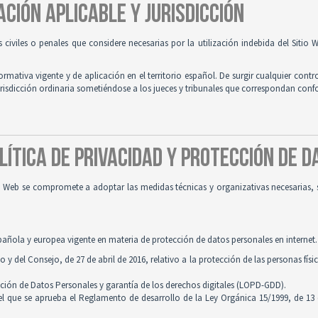
ACIÓN APLICABLE Y JURISDICCIÓN
es civiles o penales que considere necesarias por la utilización indebida del Siti
normativa vigente y de aplicación en el territorio español. De surgir cualquier contr
jurisdicción ordinaria sometiéndose a los jueces y tribunales que correspondan con
OLÍTICA DE PRIVACIDAD Y PROTECCIÓN DE 
tio Web se compromete a adoptar las medidas técnicas y organizativas necesarias, 
pañola y europea vigente en materia de protección de datos personales en internet.
 del Consejo, de 27 de abril de 2016, relativo a la protección de las personas físi
cción de Datos Personales y garantía de los derechos digitales (LOPD-GDD).
 el que se aprueba el Reglamento de desarrollo de la Ley Orgánica 15/1999, de 13