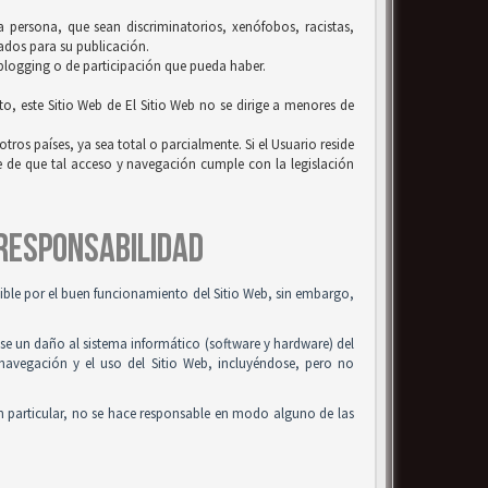
la persona, que sean discriminatorios, xenófobos, racistas,
uados para su publicación.
 blogging o de participación que pueda haber.
to, este Sitio Web de El Sitio Web no se dirige a menores de
tros países, ya sea total o parcialmente. Si el Usuario reside
se de que tal acceso y navegación cumple con la legislación
 RESPONSABILIDAD
osible por el buen funcionamiento del Sitio Web, sin embargo,
use un daño al sistema informático (software y hardware) del
 navegación y el uso del Sitio Web, incluyéndose, pero no
n particular, no se hace responsable en modo alguno de las