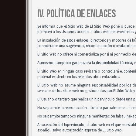
IV. POLÍTICA DE ENLACES
Se informa que el Sitio Web de El Sitio Web pone o puede 
permiten a los Usuarios acceder a sitios web pertenecientes 
La instalación de estos enlaces, directorios y motores de bú
considerarse una sugerencia, recomendación o invitación pa
El Sitio Web no ofrece ni comercializa por sí ni por medio de
Asimismo, tampoco garantizará la disponibilidad técnica, ex
El Sitio Web en ningún caso revisará o controlará el conte
material existente en los referidos sitios enlazados.
El Sitio Web no asume ninguna responsabilidad por los da
servicios de los sitios web no gestionados por El Sitio Web 
El Usuario o tercero que realice un hipervínculo desde una pá
No se permite la reproducción —total o parcialmente— de nin
No se permite tampoco ninguna manifestación falsa, inexacta
A excepción del hipervínculo, el sitio web en el que se es
español, salvo autorización expresa de El Sitio Web.