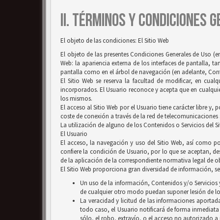
II. TÉRMINOS Y CONDICIONES 
El objeto de las condiciones: El Sitio Web
El objeto de las presentes Condiciones Generales de Uso (en
Web: la apariencia externa de los interfaces de pantalla, 
pantalla como en el árbol de navegación (en adelante, Conten
El Sitio Web se reserva la facultad de modificar, en cual
incorporados. El Usuario reconoce y acepta que en cualquie
los mismos.
El acceso al Sitio Web por el Usuario tiene carácter libre y,
coste de conexión a través de la red de telecomunicaciones
La utilización de alguno de los Contenidos o Servicios del S
El Usuario
El acceso, la navegación y uso del Sitio Web, así como por
confiere la condición de Usuario, por lo que se aceptan, des
de la aplicación de la correspondiente normativa legal de ob
El Sitio Web proporciona gran diversidad de información, ser
Un uso de la información, Contenidos y/o Servicios y
de cualquier otro modo puedan suponer lesión de lo
La veracidad y licitud de las informaciones aportada
todo caso, el Usuario notificará de forma inmediata
sólo, el robo, extravío, o el acceso no autorizado a