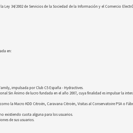
 Ley 34/2002 de Servicios de la Sociedad de la Información y el Comercio Electróni
ada en:
röFamily, impulsada por Club C5 España - Hydractives.
nal Sin Ánimo de lucro fundada en el año 2007, cuya finalidad es impulsar la inter
omo la Macro KDD Citroën, Caravana Citroën, Visitas al Conservatoire PSA o Fáb
no existiendo cuota alguna para los usuarios.
ones de sus usuarios.