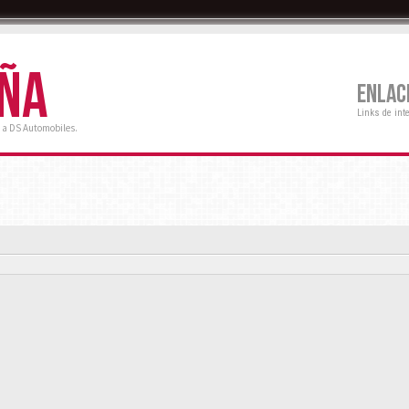
AÑA
ENLAC
Links de int
 a DS Automobiles.