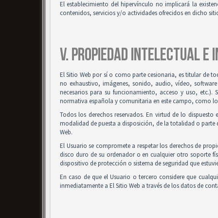
El establecimiento del hipervínculo no implicará la existenc
contenidos, servicios y/o actividades ofrecidos en dicho siti
V. PROPIEDAD INTELECTUAL E 
El Sitio Web por sí o como parte cesionaria, es titular de t
no exhaustivo, imágenes, sonido, audio, vídeo, software
necesarios para su funcionamiento, acceso y uso, etc.). 
normativa española y comunitaria en este campo, como los t
Todos los derechos reservados. En virtud de lo dispuesto 
modalidad de puesta a disposición, de la totalidad o parte d
Web.
El Usuario se compromete a respetar los derechos de propied
disco duro de su ordenador o en cualquier otro soporte fís
dispositivo de protección o sistema de seguridad que estuvie
En caso de que el Usuario o tercero considere que cualqu
inmediatamente a El Sitio Web a través de los datos de co