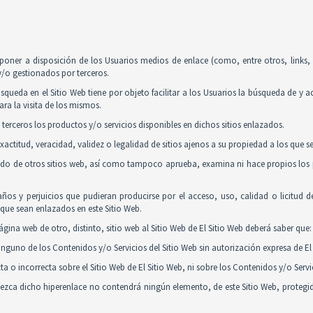
poner a disposición de los Usuarios medios de enlace (como, entre otros, links
y/o gestionados por terceros.
squeda en el Sitio Web tiene por objeto facilitar a los Usuarios la búsqueda de y 
ra la visita de los mismos.
 terceros los productos y/o servicios disponibles en dichos sitios enlazados.
actitud, veracidad, validez o legalidad de sitios ajenos a su propiedad a los que 
nido de otros sitios web, así como tampoco aprueba, examina ni hace propios los p
ños y perjuicios que pudieran producirse por el acceso, uso, calidad o licitud 
y que sean enlazados en este Sitio Web.
gina web de otro, distinto, sitio web al Sitio Web de El Sitio Web deberá saber que:
guno de los Contenidos y/o Servicios del Sitio Web sin autorización expresa de El 
 o incorrecta sobre el Sitio Web de El Sitio Web, ni sobre los Contenidos y/o Serv
tablezca dicho hiperenlace no contendrá ningún elemento, de este Sitio Web, proteg