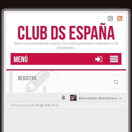
CLUB DS ESPAÑA
Somos una comunidad de usuarios. Esta web no pertenece ni representa a DS
Automobiles.
MENÚ
REGISTRO
Bienvenido,
Anonymous
Fecha actual Sab, 08 Ago 2026, 04:11