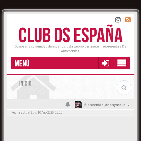
CLUB DS ESPAÑA
Somos una comunidad de usuarios. Esta web no pertenece ni representa a DS
Automobiles.
MENÚ
INICIO
Bienvenido,
Anonymous
Fecha actual Lun, 10 Ago 2026, 12:10