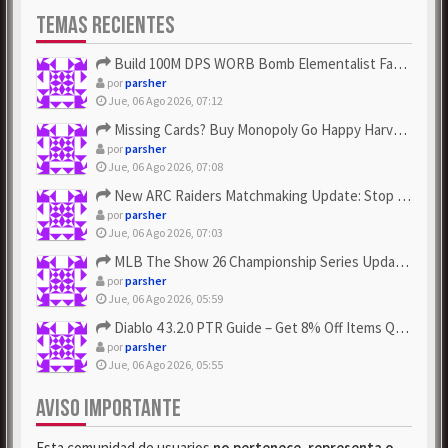
TEMAS RECIENTES
Build 100M DPS WORB Bomb Elementalist Fast - Grab POE Curren...
por
parsher
Jue, 06 Ago 2026, 07:12
Missing Cards? Buy Monopoly Go Happy Harvest with Looney Tun...
por
parsher
Jue, 06 Ago 2026, 07:08
New ARC Raiders Matchmaking Update: Stop Failed - Grab Bluep...
por
parsher
Jue, 06 Ago 2026, 07:03
MLB The Show 26 Championship Series Update! Get Cheap & ...
por
parsher
Jue, 06 Ago 2026, 05:59
Diablo 4 3.2.0 PTR Guide – Get 8% Off Items Quickly to Test ...
por
parsher
Jue, 06 Ago 2026, 05:55
AVISO IMPORTANTE
Esta comunidad de usuarios
no pertenece, representa o