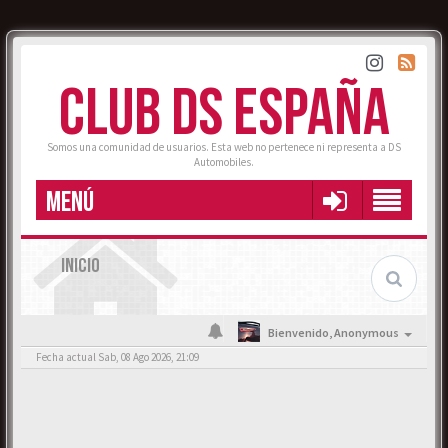
CLUB DS ESPAÑA
Somos una comunidad de usuarios. Esta web no pertenece ni representa a DS
Automobiles.
MENÚ
INICIO
Bienvenido,
Anonymous
Fecha actual Sab, 08 Ago 2026, 21:09