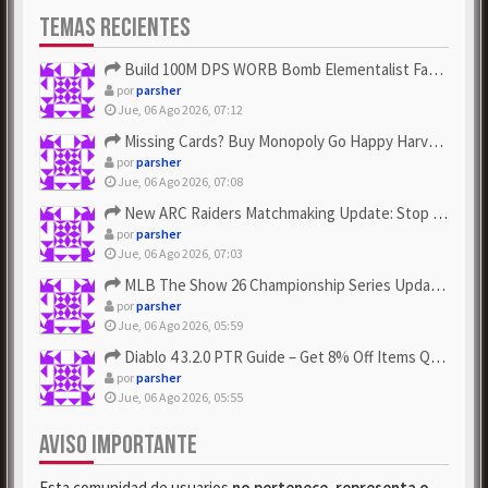
TEMAS RECIENTES
Build 100M DPS WORB Bomb Elementalist Fast - Grab POE Curren...
por
parsher
Jue, 06 Ago 2026, 07:12
Missing Cards? Buy Monopoly Go Happy Harvest with Looney Tun...
por
parsher
Jue, 06 Ago 2026, 07:08
New ARC Raiders Matchmaking Update: Stop Failed - Grab Bluep...
por
parsher
Jue, 06 Ago 2026, 07:03
MLB The Show 26 Championship Series Update! Get Cheap & ...
por
parsher
Jue, 06 Ago 2026, 05:59
Diablo 4 3.2.0 PTR Guide – Get 8% Off Items Quickly to Test ...
por
parsher
Jue, 06 Ago 2026, 05:55
AVISO IMPORTANTE
Esta comunidad de usuarios
no pertenece, representa o