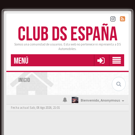
CLUB DS ESPAÑA
Somos una comunidad de usuarios. Esta web no pertenece ni representa a DS
Automobiles.
MENÚ
INICIO
Bienvenido,
Anonymous
Fecha actual Sab, 08 Ago 2026, 21:01