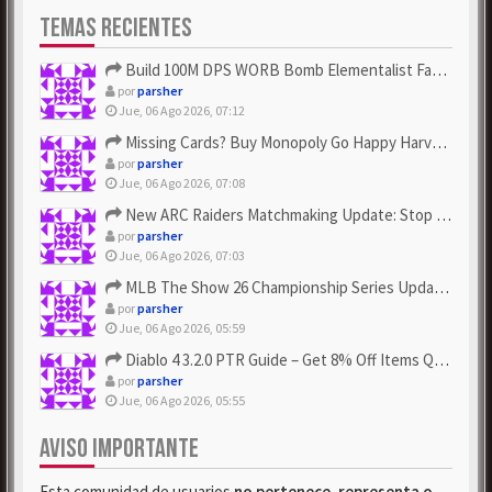
TEMAS RECIENTES
Build 100M DPS WORB Bomb Elementalist Fast - Grab POE Curren...
por
parsher
Jue, 06 Ago 2026, 07:12
Missing Cards? Buy Monopoly Go Happy Harvest with Looney Tun...
por
parsher
Jue, 06 Ago 2026, 07:08
New ARC Raiders Matchmaking Update: Stop Failed - Grab Bluep...
por
parsher
Jue, 06 Ago 2026, 07:03
MLB The Show 26 Championship Series Update! Get Cheap & ...
por
parsher
Jue, 06 Ago 2026, 05:59
Diablo 4 3.2.0 PTR Guide – Get 8% Off Items Quickly to Test ...
por
parsher
Jue, 06 Ago 2026, 05:55
AVISO IMPORTANTE
Esta comunidad de usuarios
no pertenece, representa o