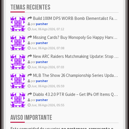
TEMAS RECIENTES
Build 100M DPS WORB Bomb Elementalist Fast - Grab POE Curren...
por
parsher
Jue, 06 Ago 2026, 07:12
Missing Cards? Buy Monopoly Go Happy Harvest with Looney Tun...
por
parsher
Jue, 06 Ago 2026, 07:08
New ARC Raiders Matchmaking Update: Stop Failed - Grab Bluep...
por
parsher
Jue, 06 Ago 2026, 07:03
MLB The Show 26 Championship Series Update! Get Cheap & ...
por
parsher
Jue, 06 Ago 2026, 05:59
Diablo 4 3.2.0 PTR Guide – Get 8% Off Items Quickly to Test ...
por
parsher
Jue, 06 Ago 2026, 05:55
AVISO IMPORTANTE
Esta comunidad de usuarios
no pertenece, representa o