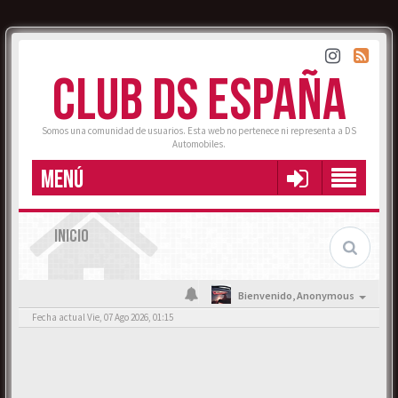
CLUB DS ESPAÑA
Somos una comunidad de usuarios. Esta web no pertenece ni representa a DS
Automobiles.
MENÚ
INICIO
Bienvenido,
Anonymous
Fecha actual Vie, 07 Ago 2026, 01:15