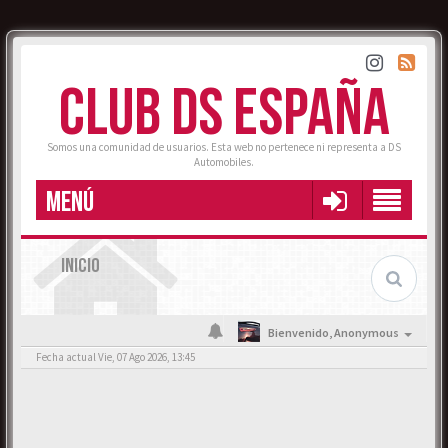
CLUB DS ESPAÑA
Somos una comunidad de usuarios. Esta web no pertenece ni representa a DS
Automobiles.
MENÚ
INICIO
Bienvenido,
Anonymous
Fecha actual Vie, 07 Ago 2026, 13:45