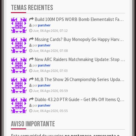
TEMAS RECIENTES
Build 100M DPS WORB Bomb Elementalist Fast - Grab POE Curren...
por
parsher
Jue, 06 Ago 2026, 07:12
Missing Cards? Buy Monopoly Go Happy Harvest with Looney Tun...
por
parsher
Jue, 06 Ago 2026, 07:08
New ARC Raiders Matchmaking Update: Stop Failed - Grab Bluep...
por
parsher
Jue, 06 Ago 2026, 07:03
MLB The Show 26 Championship Series Update! Get Cheap & ...
por
parsher
Jue, 06 Ago 2026, 05:59
Diablo 4 3.2.0 PTR Guide – Get 8% Off Items Quickly to Test ...
por
parsher
Jue, 06 Ago 2026, 05:55
AVISO IMPORTANTE
Esta comunidad de usuarios
no pertenece, representa o