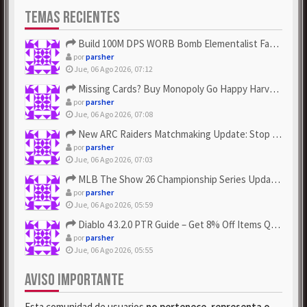
TEMAS RECIENTES
Build 100M DPS WORB Bomb Elementalist Fast - Grab POE Curren...
por
parsher
Jue, 06 Ago 2026, 07:12
Missing Cards? Buy Monopoly Go Happy Harvest with Looney Tun...
por
parsher
Jue, 06 Ago 2026, 07:08
New ARC Raiders Matchmaking Update: Stop Failed - Grab Bluep...
por
parsher
Jue, 06 Ago 2026, 07:03
MLB The Show 26 Championship Series Update! Get Cheap & ...
por
parsher
Jue, 06 Ago 2026, 05:59
Diablo 4 3.2.0 PTR Guide – Get 8% Off Items Quickly to Test ...
por
parsher
Jue, 06 Ago 2026, 05:55
AVISO IMPORTANTE
Esta comunidad de usuarios
no pertenece, representa o