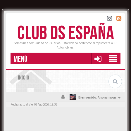
CLUB DS ESPAÑA
Somos una comunidad de usuarios. Esta web no pertenece ni representa a DS
Automobiles.
MENÚ
INICIO
Bienvenido,
Anonymous
Fecha actual Vie, 07 Ago 2026, 19:36