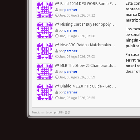
Esta co
Build 100M DPS WORB Bomb Elementalist Fast - Grab POE Curren...
represe
por
parsher
marca D
Jue, 06 Ago 2026, 07:12
matriz 
Missing Cards? Buy Monopoly Go Happy Harvest with Looney Tun...
Los mens
por
parsher
personal
Jue, 06 Ago 2026, 07:08
ningún 
New ARC Raiders Matchmaking Update: Stop Failed - Grab Bluep...
publica
por
parsher
En caso 
Jue, 06 Ago 2026, 07:03
ser reti
MLB The Show 26 Championship Series Update! Get Cheap & ...
nosotr
desarrol
por
parsher
Jue, 06 Ago 2026, 05:59
Diablo 4 3.2.0 PTR Guide – Get 8% Off Items Quickly to Test ...
por
parsher
Jue, 06 Ago 2026, 05:55
Funcionando con phpBB -