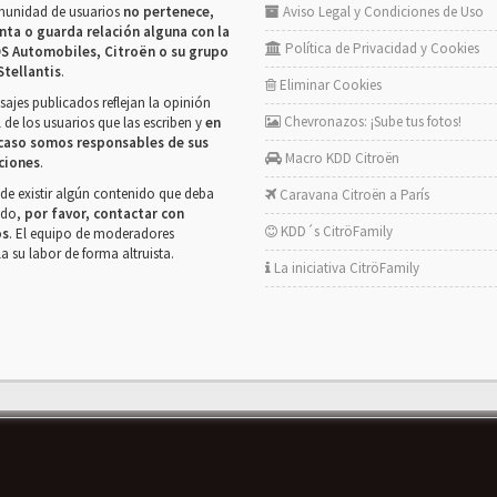
munidad de usuarios
no pertenece,
Aviso Legal y Condiciones de Uso
nta o guarda relación alguna con la
Política de Privacidad y Cookies
S Automobiles, Citroën o su grupo
Stellantis
.
Eliminar Cookies
ajes publicados reflejan la opinión
Chevronazos: ¡Sube tus fotos!
 de los usuarios que las escriben y
en
caso somos responsables de sus
Macro KDD Citroën
ciones
.
de existir algún contenido que deba
Caravana Citroën a París
rado,
por favor, contactar con
KDD´s CitröFamily
os
. El equipo de moderadores
la su labor de forma altruista.
La iniciativa CitröFamily