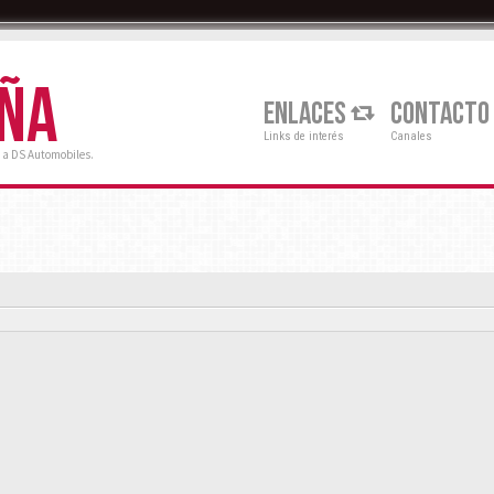
AÑA
ENLACES
CONTACTO
Links de interés
Canales
 a DS Automobiles.