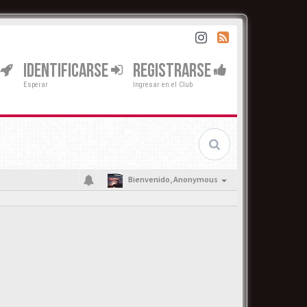
IDENTIFICARSE
REGISTRARSE
Esperar
Ingresar en el Club
Bienvenido,
Anonymous