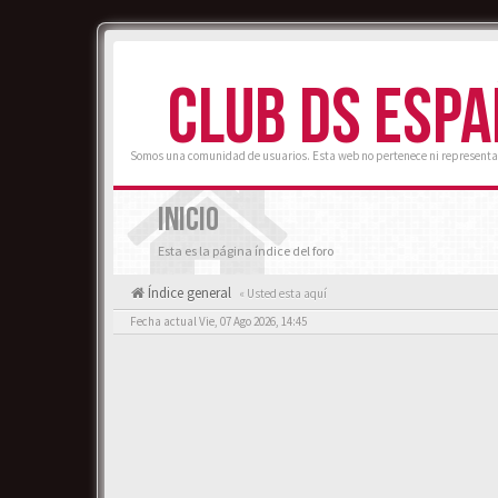
CLUB DS ESP
Somos una comunidad de usuarios. Esta web no pertenece ni representa
INICIO
Esta es la página índice del foro
Índice general
« Usted esta aquí
Fecha actual Vie, 07 Ago 2026, 14:45