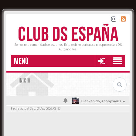
CLUB DS ESPAÑA
Somos una comunidad de usuarios. Esta web no pertenece ni representa a DS
Automobiles.
MENÚ
INICIO
Bienvenido,
Anonymous
Fecha actual Sab, 08 Ago 2026, 08:33