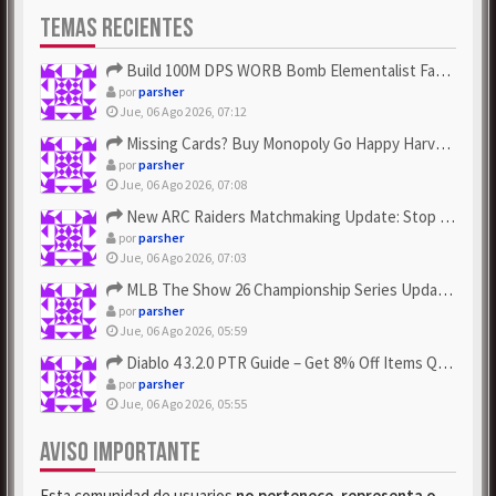
TEMAS RECIENTES
Build 100M DPS WORB Bomb Elementalist Fast - Grab POE Curren...
por
parsher
Jue, 06 Ago 2026, 07:12
Missing Cards? Buy Monopoly Go Happy Harvest with Looney Tun...
por
parsher
Jue, 06 Ago 2026, 07:08
New ARC Raiders Matchmaking Update: Stop Failed - Grab Bluep...
por
parsher
Jue, 06 Ago 2026, 07:03
MLB The Show 26 Championship Series Update! Get Cheap & ...
por
parsher
Jue, 06 Ago 2026, 05:59
Diablo 4 3.2.0 PTR Guide – Get 8% Off Items Quickly to Test ...
por
parsher
Jue, 06 Ago 2026, 05:55
AVISO IMPORTANTE
Esta comunidad de usuarios
no pertenece, representa o