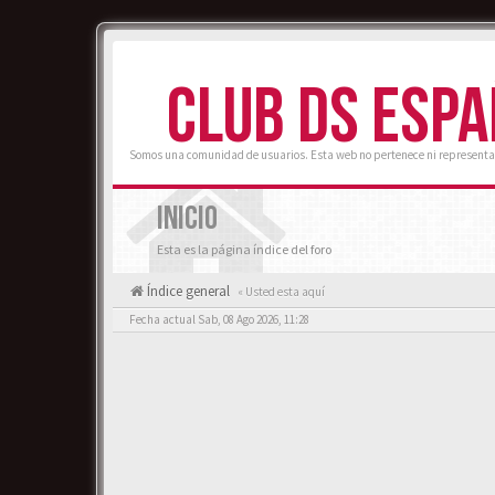
CLUB DS ESP
Somos una comunidad de usuarios. Esta web no pertenece ni representa
INICIO
Esta es la página índice del foro
Índice general
« Usted esta aquí
Fecha actual Sab, 08 Ago 2026, 11:28