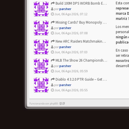
Esta co
Build 100M DPS WORB Bomb Elementalist Fast - Grab POE Curren...
represe
por
parsher
marca D
Jue, 06 Ago 2026, 07:12
matriz 
Missing Cards? Buy Monopoly Go Happy Harvest with Looney Tun...
Los mens
por
parsher
personal
Jue, 06 Ago 2026, 07:08
ningún 
New ARC Raiders Matchmaking Update: Stop Failed - Grab Bluep...
publica
por
parsher
En caso 
Jue, 06 Ago 2026, 07:03
ser reti
MLB The Show 26 Championship Series Update! Get Cheap & ...
nosotr
desarrol
por
parsher
Jue, 06 Ago 2026, 05:59
Diablo 4 3.2.0 PTR Guide – Get 8% Off Items Quickly to Test ...
por
parsher
Jue, 06 Ago 2026, 05:55
Funcionando con phpBB -