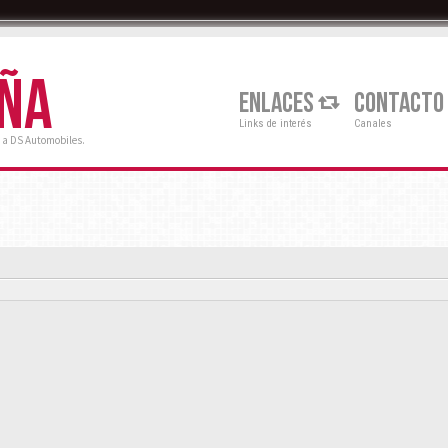
AÑA
ENLACES
CONTACTO
Links de interés
Canales
 a DS Automobiles.