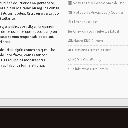
munidad de usuarios
no pertenece,
Aviso Legal y Condiciones de Uso
nta o guarda relación alguna con la
Política de Privacidad y Cookies
S Automobiles, Citroën o su grupo
Stellantis
.
Eliminar Cookies
ajes publicados reflejan la opinión
Chevronazos: ¡Sube tus fotos!
 de los usuarios que las escriben y
en
caso somos responsables de sus
Macro KDD Citroën
ciones
.
de existir algún contenido que deba
Caravana Citroën a París
rado,
por favor, contactar con
KDD´s CitröFamily
os
. El equipo de moderadores
la su labor de forma altruista.
La iniciativa CitröFamily