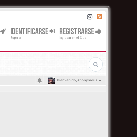
IDENTIFICARSE
REGISTRARSE
Esperar
Ingresar en el Club
Bienvenido,
Anonymous