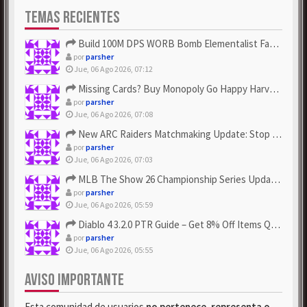
TEMAS RECIENTES
Build 100M DPS WORB Bomb Elementalist Fast - Grab POE Curren...
por
parsher
Jue, 06 Ago 2026, 07:12
Missing Cards? Buy Monopoly Go Happy Harvest with Looney Tun...
por
parsher
Jue, 06 Ago 2026, 07:08
New ARC Raiders Matchmaking Update: Stop Failed - Grab Bluep...
por
parsher
Jue, 06 Ago 2026, 07:03
MLB The Show 26 Championship Series Update! Get Cheap & ...
por
parsher
Jue, 06 Ago 2026, 05:59
Diablo 4 3.2.0 PTR Guide – Get 8% Off Items Quickly to Test ...
por
parsher
Jue, 06 Ago 2026, 05:55
AVISO IMPORTANTE
Esta comunidad de usuarios
no pertenece, representa o