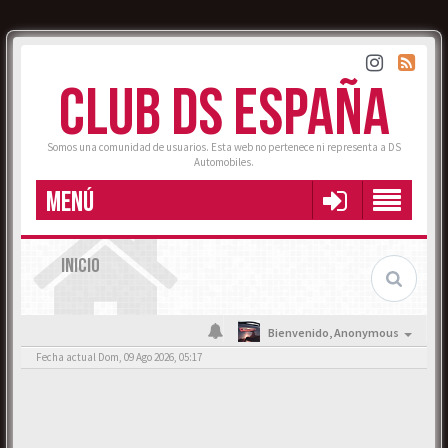
CLUB DS ESPAÑA
Somos una comunidad de usuarios. Esta web no pertenece ni representa a DS
Automobiles.
MENÚ
INICIO
Bienvenido,
Anonymous
Fecha actual Dom, 09 Ago 2026, 05:17