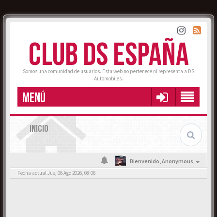
CLUB DS ESPAÑA
Somos una comunidad de usuarios. Esta web no pertenece ni representa a DS
Automobiles.
MENÚ
INICIO
Bienvenido,
Anonymous
Fecha actual Jue, 06 Ago 2026, 08:06