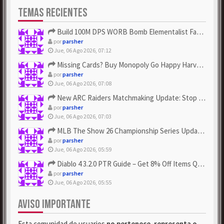
TEMAS RECIENTES
Build 100M DPS WORB Bomb Elementalist Fast - Grab POE Curren...
por
parsher
Jue, 06 Ago 2026, 07:12
Missing Cards? Buy Monopoly Go Happy Harvest with Looney Tun...
por
parsher
Jue, 06 Ago 2026, 07:08
New ARC Raiders Matchmaking Update: Stop Failed - Grab Bluep...
por
parsher
Jue, 06 Ago 2026, 07:03
MLB The Show 26 Championship Series Update! Get Cheap & ...
por
parsher
Jue, 06 Ago 2026, 05:59
Diablo 4 3.2.0 PTR Guide – Get 8% Off Items Quickly to Test ...
por
parsher
Jue, 06 Ago 2026, 05:55
AVISO IMPORTANTE
Esta comunidad de usuarios
no pertenece, representa o