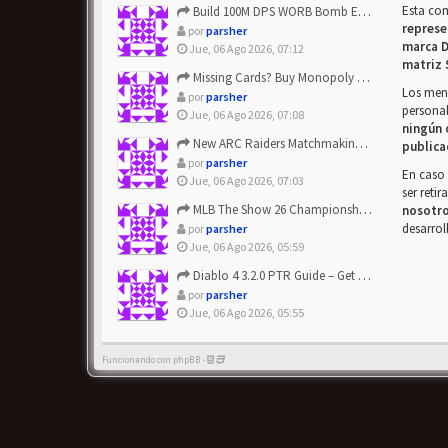
Esta co
Build 100M DPS WORB Bomb Elementalist Fast - Grab POE Curren...
represe
por
parsher
marca D
Jue, 06 Ago 2026, 07:12
matriz 
Missing Cards? Buy Monopoly Go Happy Harvest with Looney Tun...
Los mens
por
parsher
personal
Jue, 06 Ago 2026, 07:08
ningún 
New ARC Raiders Matchmaking Update: Stop Failed - Grab Bluep...
publica
por
parsher
En caso 
Jue, 06 Ago 2026, 07:03
ser reti
MLB The Show 26 Championship Series Update! Get Cheap & ...
nosotr
desarrol
por
parsher
Jue, 06 Ago 2026, 05:59
Diablo 4 3.2.0 PTR Guide – Get 8% Off Items Quickly to Test ...
por
parsher
Jue, 06 Ago 2026, 05:55
Funcionando con phpBB -