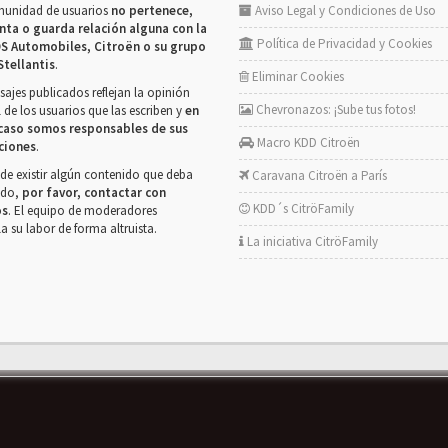
munidad de usuarios
no pertenece,
Aviso Legal y Condiciones de Uso
nta o guarda relación alguna con la
Política de Privacidad y Cookies
S Automobiles, Citroën o su grupo
Stellantis
.
Eliminar Cookies
ajes publicados reflejan la opinión
Chevronazos: ¡Sube tus fotos!
 de los usuarios que las escriben y
en
caso somos responsables de sus
Macro KDD Citroën
ciones
.
de existir algún contenido que deba
Caravana Citroën a París
rado,
por favor, contactar con
KDD´s CitröFamily
os
. El equipo de moderadores
la su labor de forma altruista.
La iniciativa CitröFamily