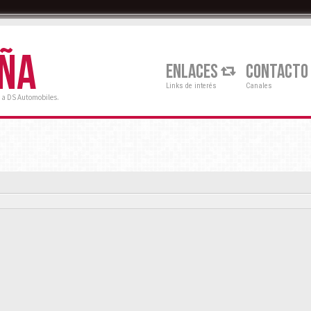
AÑA
ENLACES
CONTACTO
Links de interés
Canales
 a DS Automobiles.