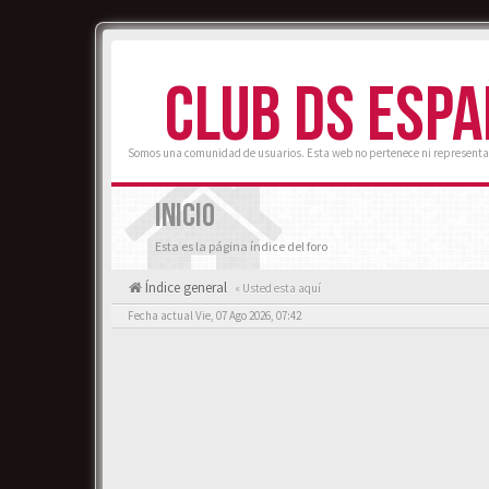
CLUB DS ESP
Somos una comunidad de usuarios. Esta web no pertenece ni representa
INICIO
Esta es la página índice del foro
Índice general
« Usted esta aquí
Fecha actual Vie, 07 Ago 2026, 07:42