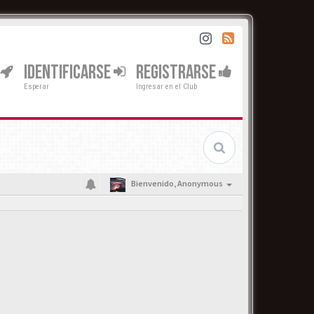
IDENTIFICARSE
REGISTRARSE
Esperar
Ingresar en el Club
Bienvenido,
Anonymous