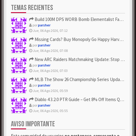
TEMAS RECIENTES
Build 100M DPS WORB Bomb Elementalist Fast - Grab POE Curren...
por
parsher
Jue, 06 Ago 2026, 07:12
Missing Cards? Buy Monopoly Go Happy Harvest with Looney Tun...
por
parsher
Jue, 06 Ago 2026, 07:08
New ARC Raiders Matchmaking Update: Stop Failed - Grab Bluep...
por
parsher
Jue, 06 Ago 2026, 07:03
MLB The Show 26 Championship Series Update! Get Cheap & ...
por
parsher
Jue, 06 Ago 2026, 05:59
Diablo 4 3.2.0 PTR Guide – Get 8% Off Items Quickly to Test ...
por
parsher
Jue, 06 Ago 2026, 05:55
AVISO IMPORTANTE
Esta comunidad de usuarios
no pertenece, representa o