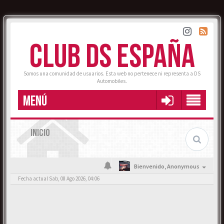
CLUB DS ESPAÑA
Somos una comunidad de usuarios. Esta web no pertenece ni representa a DS
Automobiles.
MENÚ
INICIO
Bienvenido,
Anonymous
Fecha actual Sab, 08 Ago 2026, 04:06