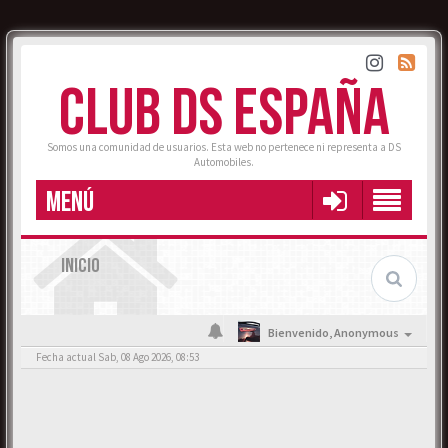
CLUB DS ESPAÑA
Somos una comunidad de usuarios. Esta web no pertenece ni representa a DS
Automobiles.
MENÚ
INICIO
Bienvenido,
Anonymous
Fecha actual Sab, 08 Ago 2026, 08:53