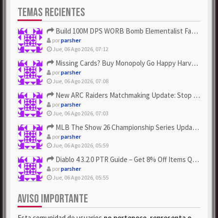
TEMAS RECIENTES
Build 100M DPS WORB Bomb Elementalist Fast - Grab POE Curren...
por
parsher
Jue, 06 Ago 2026, 07:12
Missing Cards? Buy Monopoly Go Happy Harvest with Looney Tun...
por
parsher
Jue, 06 Ago 2026, 07:08
New ARC Raiders Matchmaking Update: Stop Failed - Grab Bluep...
por
parsher
Jue, 06 Ago 2026, 07:03
MLB The Show 26 Championship Series Update! Get Cheap & ...
por
parsher
Jue, 06 Ago 2026, 05:59
Diablo 4 3.2.0 PTR Guide – Get 8% Off Items Quickly to Test ...
por
parsher
Jue, 06 Ago 2026, 05:55
AVISO IMPORTANTE
Esta comunidad de usuarios
no pertenece, representa o