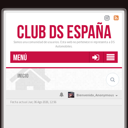
CLUB DS ESPAÑA
Somos una comunidad de usuarios. Esta web no pertenece ni representa a DS
Automobiles.
MENÚ
INICIO
Bienvenido,
Anonymous
Fecha actual Jue, 06 Ago 2026, 12:56