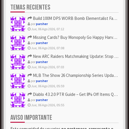
TEMAS RECIENTES
Build 100M DPS WORB Bomb Elementalist Fast - Grab POE Curren...
por
parsher
Jue, 06 Ago 2026, 07:12
Missing Cards? Buy Monopoly Go Happy Harvest with Looney Tun...
por
parsher
Jue, 06 Ago 2026, 07:08
New ARC Raiders Matchmaking Update: Stop Failed - Grab Bluep...
por
parsher
Jue, 06 Ago 2026, 07:03
MLB The Show 26 Championship Series Update! Get Cheap & ...
por
parsher
Jue, 06 Ago 2026, 05:59
Diablo 4 3.2.0 PTR Guide – Get 8% Off Items Quickly to Test ...
por
parsher
Jue, 06 Ago 2026, 05:55
AVISO IMPORTANTE
Esta comunidad de usuarios
no pertenece, representa o