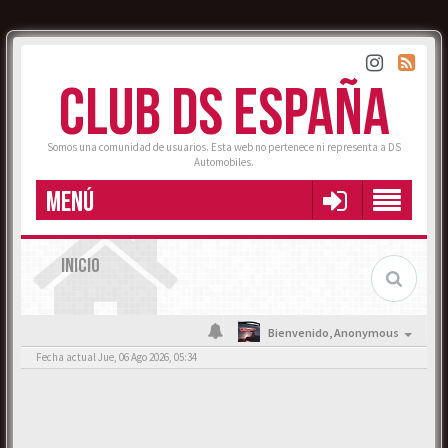
CLUB DS ESPAÑA
Somos una comunidad de usuarios. Esta web no pertenece ni representa a DS
Automobiles.
MENÚ
INICIO
Bienvenido,
Anonymous
Fecha actual Jue, 06 Ago 2026, 05:34