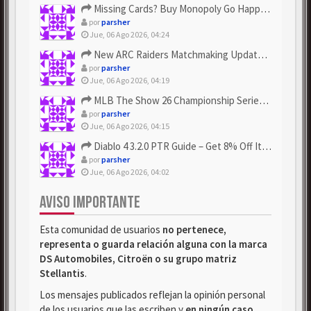
Missing Cards? Buy Monopoly Go Happy Harvest with Looney Tun...
por
parsher
Jue, 06 Ago 2026, 04:24
New ARC Raiders Matchmaking Update: Stop Failed - Grab Bluep...
por
parsher
Jue, 06 Ago 2026, 04:19
MLB The Show 26 Championship Series Update! Get Cheap & ...
por
parsher
Jue, 06 Ago 2026, 04:15
Diablo 4 3.2.0 PTR Guide – Get 8% Off Items Quickly to Test ...
por
parsher
Jue, 06 Ago 2026, 04:02
AVISO IMPORTANTE
Esta comunidad de usuarios
no pertenece,
representa o guarda relación alguna con la marca
DS Automobiles, Citroën o su grupo matriz
Stellantis
.
Los mensajes publicados reflejan la opinión personal
de los usuarios que las escriben y
en ningún caso