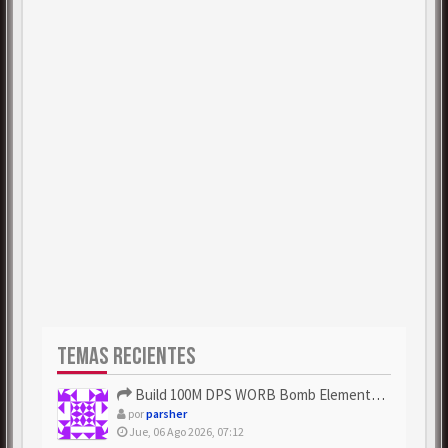
TEMAS RECIENTES
Build 100M DPS WORB Bomb Elementalist Fast - Grab POE Curren...
por
parsher
Jue, 06 Ago 2026, 07:12