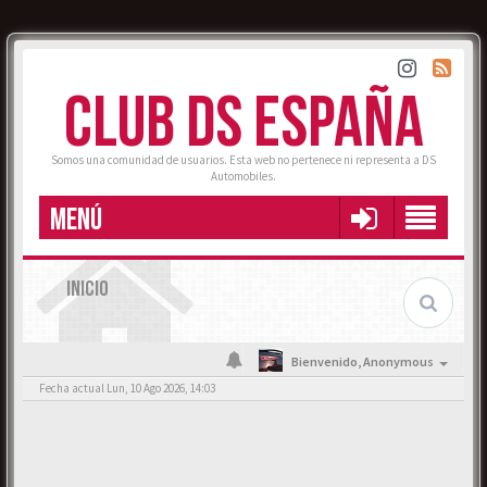
CLUB DS ESPAÑA
Somos una comunidad de usuarios. Esta web no pertenece ni representa a DS
Automobiles.
MENÚ
INICIO
Bienvenido,
Anonymous
Fecha actual Lun, 10 Ago 2026, 14:03