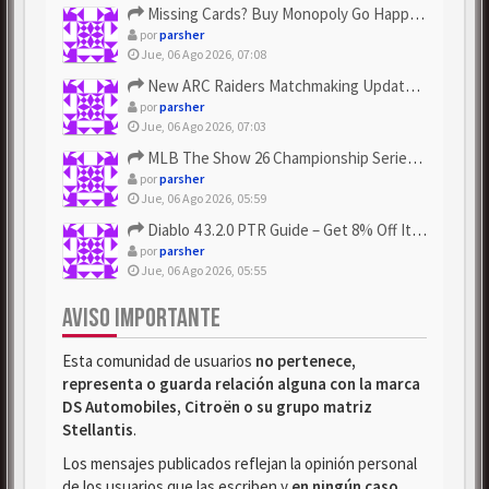
Missing Cards? Buy Monopoly Go Happy Harvest with Looney Tun...
por
parsher
Jue, 06 Ago 2026, 07:08
New ARC Raiders Matchmaking Update: Stop Failed - Grab Bluep...
por
parsher
Jue, 06 Ago 2026, 07:03
MLB The Show 26 Championship Series Update! Get Cheap & ...
por
parsher
Jue, 06 Ago 2026, 05:59
Diablo 4 3.2.0 PTR Guide – Get 8% Off Items Quickly to Test ...
por
parsher
Jue, 06 Ago 2026, 05:55
AVISO IMPORTANTE
Esta comunidad de usuarios
no pertenece,
representa o guarda relación alguna con la marca
DS Automobiles, Citroën o su grupo matriz
Stellantis
.
Los mensajes publicados reflejan la opinión personal
de los usuarios que las escriben y
en ningún caso