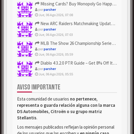
Missing Cards? Buy Monopoly Go Happy Harvest with Looney Tun...
por
parsher
Jue, 06 Ago 2026, 07:08
New ARC Raiders Matchmaking Update: Stop Failed - Grab Bluep...
por
parsher
Jue, 06 Ago 2026, 07:03
MLB The Show 26 Championship Series Update! Get Cheap & ...
por
parsher
Jue, 06 Ago 2026, 05:59
Diablo 4 3.2.0 PTR Guide – Get 8% Off Items Quickly to Test ...
por
parsher
Jue, 06 Ago 2026, 05:55
AVISO IMPORTANTE
Esta comunidad de usuarios
no pertenece,
representa o guarda relación alguna con la marca
DS Automobiles, Citroën o su grupo matriz
Stellantis
.
Los mensajes publicados reflejan la opinión personal
de los usuarios que las escriben y
en ningún caso