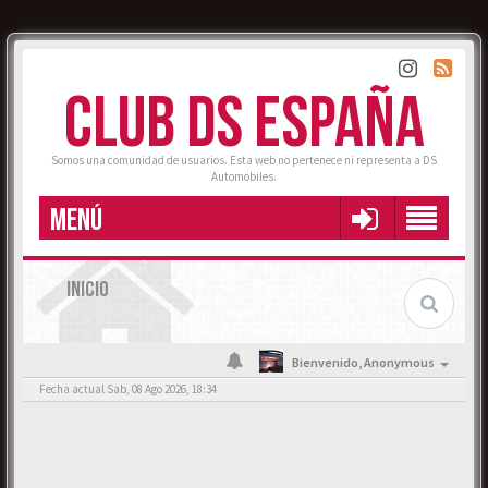
CLUB DS ESPAÑA
Somos una comunidad de usuarios. Esta web no pertenece ni representa a DS
Automobiles.
MENÚ
INICIO
Bienvenido,
Anonymous
Fecha actual Sab, 08 Ago 2026, 18:34