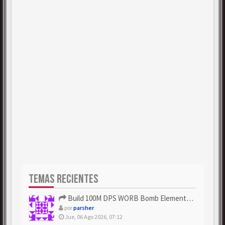
TEMAS RECIENTES
Build 100M DPS WORB Bomb Elementalist Fast - Grab POE Curren...
por
parsher
Jue, 06 Ago 2026, 07:12