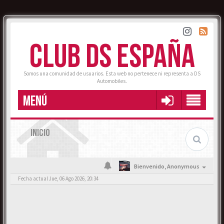
CLUB DS ESPAÑA
Somos una comunidad de usuarios. Esta web no pertenece ni representa a DS
Automobiles.
MENÚ
INICIO
Bienvenido,
Anonymous
Fecha actual Jue, 06 Ago 2026, 20:34