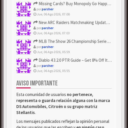
Missing Cards? Buy Monopoly Go Happy Harvest with Looney Tun...
por
parsher
Jue, 06 Ago 2026, 07:08
New ARC Raiders Matchmaking Update: Stop Failed - Grab Bluep...
por
parsher
Jue, 06 Ago 2026, 07:03
MLB The Show 26 Championship Series Update! Get Cheap & ...
por
parsher
Jue, 06 Ago 2026, 05:59
Diablo 4 3.2.0 PTR Guide – Get 8% Off Items Quickly to Test ...
por
parsher
Jue, 06 Ago 2026, 05:55
AVISO IMPORTANTE
Esta comunidad de usuarios
no pertenece,
representa o guarda relación alguna con la marca
DS Automobiles, Citroën o su grupo matriz
Stellantis
.
Los mensajes publicados reflejan la opinión personal
de los usuarios que las escriben y
en ningún caso