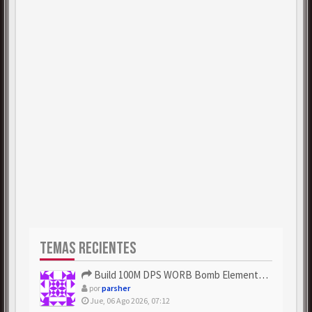
TEMAS RECIENTES
Build 100M DPS WORB Bomb Elementalist Fast - Grab POE Curren...
por
parsher
Jue, 06 Ago 2026, 07:12