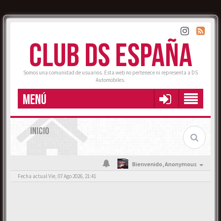
CLUB DS ESPAÑA
Somos una comunidad de usuarios. Esta web no pertenece ni representa a DS
Automobiles.
MENÚ
INICIO
Bienvenido,
Anonymous
Fecha actual Vie, 07 Ago 2026, 21:41