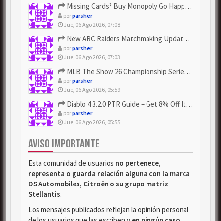
Missing Cards? Buy Monopoly Go Happy Harvest with Looney Tun...
por
parsher
Jue, 06 Ago 2026, 07:08
New ARC Raiders Matchmaking Update: Stop Failed - Grab Bluep...
por
parsher
Jue, 06 Ago 2026, 07:03
MLB The Show 26 Championship Series Update! Get Cheap & ...
por
parsher
Jue, 06 Ago 2026, 05:59
Diablo 4 3.2.0 PTR Guide – Get 8% Off Items Quickly to Test ...
por
parsher
Jue, 06 Ago 2026, 05:55
AVISO IMPORTANTE
Esta comunidad de usuarios
no pertenece,
representa o guarda relación alguna con la marca
DS Automobiles, Citroën o su grupo matriz
Stellantis
.
Los mensajes publicados reflejan la opinión personal
de los usuarios que las escriben y
en ningún caso