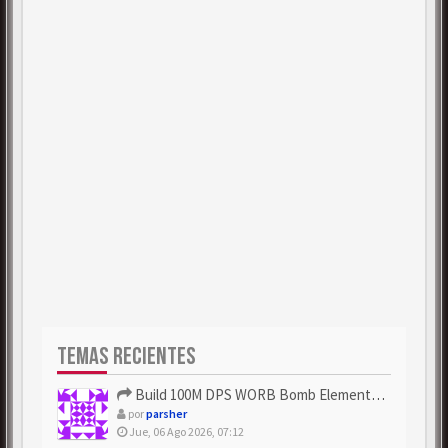
TEMAS RECIENTES
Build 100M DPS WORB Bomb Elementalist Fast - Grab POE Curren...
por
parsher
Jue, 06 Ago 2026, 07:12