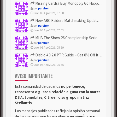
Missing Cards? Buy Monopoly Go Happy Harvest with Looney Tun...
por
parsher
Jue, 06 Ago 2026, 07:08
New ARC Raiders Matchmaking Update: Stop Failed - Grab Bluep...
por
parsher
Jue, 06 Ago 2026, 07:03
MLB The Show 26 Championship Series Update! Get Cheap & ...
por
parsher
Jue, 06 Ago 2026, 05:59
Diablo 4 3.2.0 PTR Guide – Get 8% Off Items Quickly to Test ...
por
parsher
Jue, 06 Ago 2026, 05:55
AVISO IMPORTANTE
Esta comunidad de usuarios
no pertenece,
representa o guarda relación alguna con la marca
DS Automobiles, Citroën o su grupo matriz
Stellantis
.
Los mensajes publicados reflejan la opinión personal
de los usuarios que las escriben y
en ningún caso