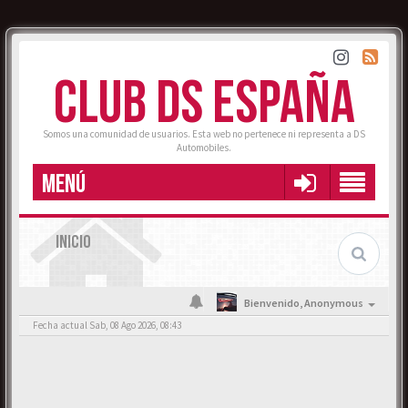
CLUB DS ESPAÑA
Somos una comunidad de usuarios. Esta web no pertenece ni representa a DS
Automobiles.
MENÚ
INICIO
Bienvenido,
Anonymous
Fecha actual Sab, 08 Ago 2026, 08:43