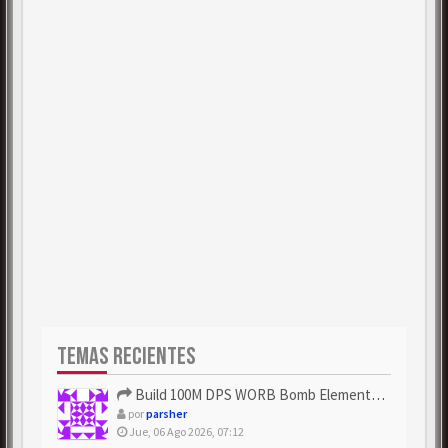
TEMAS RECIENTES
Build 100M DPS WORB Bomb Elementalist Fast - Grab POE Curren...
por
parsher
Jue, 06 Ago 2026, 07:12