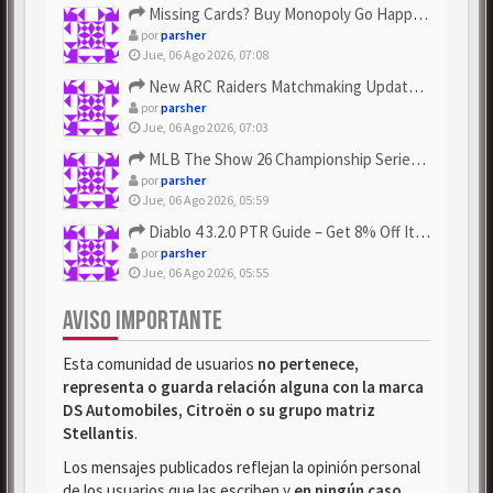
Missing Cards? Buy Monopoly Go Happy Harvest with Looney Tun...
por
parsher
Jue, 06 Ago 2026, 07:08
New ARC Raiders Matchmaking Update: Stop Failed - Grab Bluep...
por
parsher
Jue, 06 Ago 2026, 07:03
MLB The Show 26 Championship Series Update! Get Cheap & ...
por
parsher
Jue, 06 Ago 2026, 05:59
Diablo 4 3.2.0 PTR Guide – Get 8% Off Items Quickly to Test ...
por
parsher
Jue, 06 Ago 2026, 05:55
AVISO IMPORTANTE
Esta comunidad de usuarios
no pertenece,
representa o guarda relación alguna con la marca
DS Automobiles, Citroën o su grupo matriz
Stellantis
.
Los mensajes publicados reflejan la opinión personal
de los usuarios que las escriben y
en ningún caso