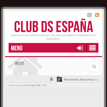
CLUB DS ESPAÑA
Somos una comunidad de usuarios. Esta web no pertenece ni representa a DS
Automobiles.
MENÚ
INICIO
Bienvenido,
Anonymous
Fecha actual Jue, 06 Ago 2026, 13:08