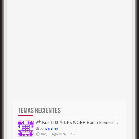
TEMAS RECIENTES
Build 100M DPS WORB Bomb Elementalist Fast - Grab POE Curren...
por
parsher
Jue, 06 Ago 2026, 07:12